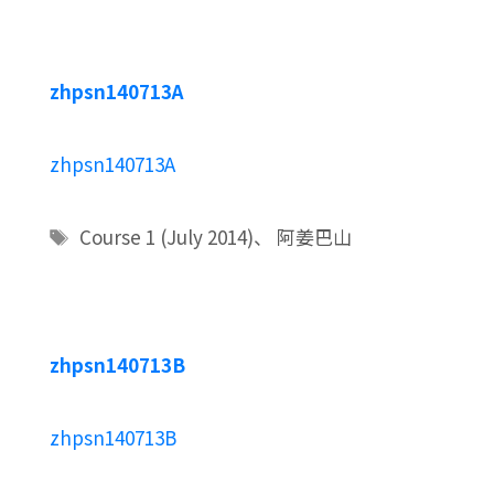
zhpsn140713A
zhpsn140713A
标
Course 1 (July 2014)
、
阿姜巴山
签
zhpsn140713B
zhpsn140713B