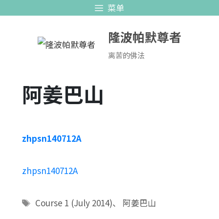
跳
菜单
至
隆波帕默尊者
内
容
离苦的佛法
阿姜巴山
zhpsn140712A
zhpsn140712A
标
Course 1 (July 2014)
、
阿姜巴山
签