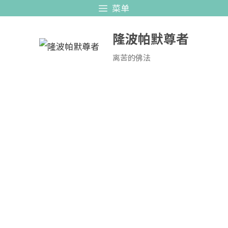
跳
菜单
至
隆波帕默尊者
内
容
离苦的佛法