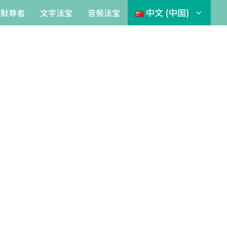
中文 (中国)
帕默尊者
文字法宝
音频法宝