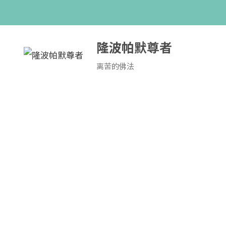
跳
至
内
隆波帕默尊者
容
离苦的佛法