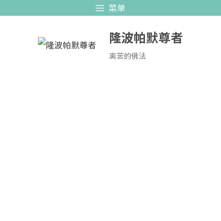
跳
菜单
至
隆波帕默尊者
内
容
离苦的佛法