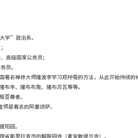
大学”政治系。
员；
，中、高级国家公务员；
公务员。
国著名禅修大师隆波李学习观呼吸的方法，从此开始持续的
隆布辛、隆布布詹、隆布苏瓦等等。
般亚尊者。
剃度师是著名的阿姜颂萨。
提阳园。
理省斯里拉查市的解脱园寺（素安散提旦寺）。