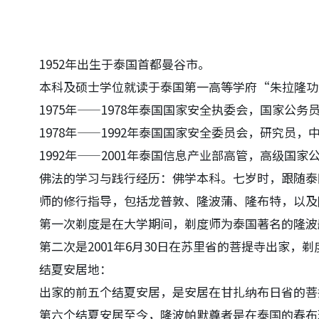
1952年出生于泰国首都曼谷市。
本科及硕士学位就读于泰国第一高等学府“朱拉隆功
1975年——1978年泰国国家安全执委会，国家公务
1978年——1992年泰国国家安全委员会，研究员
1992年——2001年泰国信息产业部高管，高级国家
佛法的学习与践行经历：佛学本科。七岁时，跟随泰
师的修行指导，包括龙普敦、隆波蒲、隆布特，以及
第一次剃度是在大学期间，剃度师为泰国著名的隆波
第二次是2001年6月30日在苏里省的菩提寺出家，
结夏安居地：
出家的前五个结夏安居，是安居在甘扎纳布日省的菩
第六个结夏安居至今，隆波帕默尊者是在泰国的春布