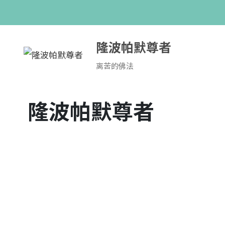
跳
至
内
隆波帕默尊者
容
离苦的佛法
隆波帕默尊者