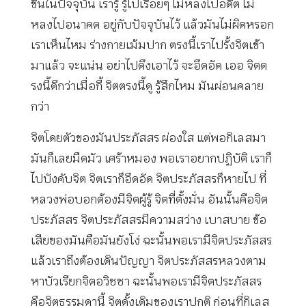
ขึ้นในปัจจุบัน เรารู้ รู้ไปเรื่อยๆ ไม่หลงไปอดีต ไม่
หลงไปอนาคต อยู่กับปัจจุบันไว้ แล้วมันไม่ผิดหรอก
เราเห็นไหม ร่างกายเม้มปาก ตรงนี้เราไปรั้งจิตเข้า
มาแล้ว จะแน่น อย่าไปดึงเอาไว้ จะอึดอัด เออ จิตต
รงนี้ดีกว่าเมื่อกี้ จิตตรงนี้ดู รู้สึกไหม มันผ่อนคลาย
กว่า
จิตโดยตัวของมันประภัสสร ผ่องใส แต่พอกิเลสมา
มันก็เลยมืดมัว เศร้าหมอง พอเราอยากปฏิบัติ เราก็
ไปบังคับจิต จิตเราก็อึดอัด จิตประภัสสรก็หายไป ที่
หลวงพ่อบอกต้องมีจิตผู้รู้ จิตที่ตั้งมั่น อันนั้นคือจิต
ประภัสสร จิตประภัสสรมีความสว่าง เบาสบาย ข้อ
เสียของมันคือมันยังโง่ ฉะนั้นพอเรามีจิตประภัสสร
แล้วเราถึงต้องเดินปัญญา จิตประภัสสรหลวงตาม
หาบัวเรียกจิตอวิชชา ฉะนั้นพอเรามีจิตประภัสสร
คือจิตธรรมดานี้ จิตดั้งเดิมของเราปกติ ก่อนที่กิเลส