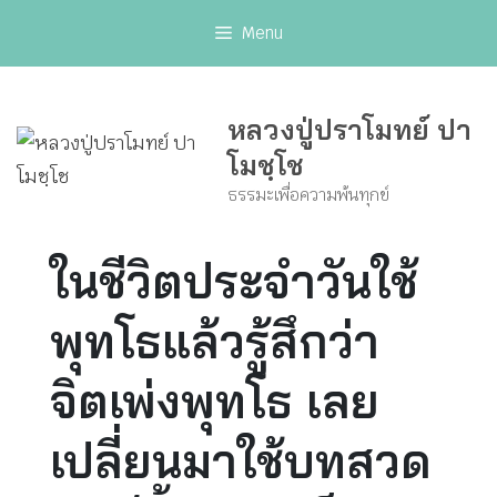
Skip
Menu
to
content
หลวงปู่ปราโมทย์ ปา
โมชฺโช
ธรรมะเพื่อความพ้นทุกข์
ในชีวิตประจำวันใช้
พุทโธแล้วรู้สึกว่า
จิตเพ่งพุทโธ เลย
เปลี่ยนมาใช้บทสวด