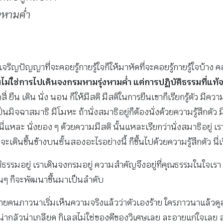
งหามค่ำ
เจริญปัญญาที่จะคอยรู้กายรู้ใจก็ให้มาหัดที่จะคอยรู้กายรู้ใจบ้าง คอยร
มไม่ใช่การไปเดินจงกรมหามรุ่งหามค่ำ แต่การปฏิบัติธรรมที่แท้จร
น เดิน นั่ง นอน ก็ให้มีสติ มีสติในการยืนเขาก็เรียกรู้ตัว มีความรู
 เป็นมิจฉาสมาธิ มีโมหะ ถ้านั่งสมาธิอยู่ก็ต้องนั่งด้วยความรู้สึกตัว 
 นี่แหละ นั่งยอง ๆ ด้วยความมีสติ นั้นแหละเรียกว่านั่งสมาธิอยู่ 
จะเดินขึ้นข้างบนชั้นสองอะไรอย่างนี้ ก็ขึ้นไปด้วยความรู้สึกตัว นี่
ฏิบัติธรรมอยู่ เราเดินจงกรมอยู่ ความสำคัญจึงอยู่ที่คุณธรรมในใจ
่นๆ ก็จะพัฒนาขึ้นมาเป็นลำดับ
ยคนภาวนาเริ่มเห็นความจริงแล้วว่าตัวเองร้าย ใครภาวนาแล้วดูออก
าน่ากลัวน่าเกลียด กิเลสไม่ใช่ของดีของวิเศษเลย ละอายแก่ใจเลย 