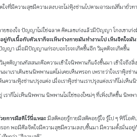
ใจที่มีความสุขมีความสงบจะไม่ฟุ้งซ่านไปตามอารมณ์ที่มายั่วทางตา หู
ของใจ ปัญญาไม่ใช่ฉลาด คิดเลขเก่งแล้วมีปัญญา โกงเขาเก่งมี
ยู่กับเนื้อกับตัวเราก็จะเห็นร่างกายมันทำงานไป เห็นจิตใจมัน
ญญา เมื่อมีปัญญาแก่รอบอะไรจะเกิดขึ้นอีก วิมุตติจะเกิดขึ้น
้ว วิมุตติญาณทัสสนะคือความเข้าใจนิพพานก็แจ้งขึ้นมา เข้าใจถึงส
เราเดินชนนิพพานแต่ไม่เคยเห็นหรอก เพราะว่าใจเราฟุ้งซ่านตลอด
นความฟุ้งซ่านปรุงแต่ง เมื่อเราฟุ้งซ่านเราปรุงแต่งเราก็ไม่เห็น
่ เราก็ไม่เห็นนิพพาน นิพพานไม่ใช่ของใหม่ๆ ที่เพิ่งเกิดขึ้น นิพ
วยการมีสติไว้นี่แหละ
มีสติคอยรู้กายมีสติคอยรู้ใจ รู้ไป ๆ หิ
 พอมีศีลจิตใจมีความสุขมีความสงบขึ้นมา มีความตั้งมั่นอยู่กับ
เรียกว่า “สีลานุสติ”