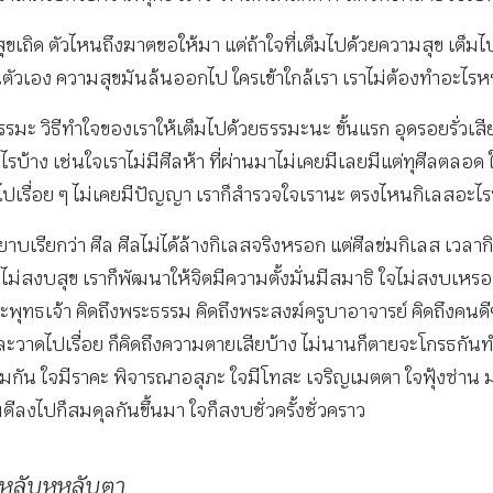
ขเถิด ตัวไหนถึงฆาตขอให้มา แต่ถ้าใจที่เต็มไปด้วยความสุข เต็มไป
ในตัวเอง ความสุขมันล้นออกไป ใครเข้าใกล้เรา เราไม่ต้องทำอะไร
ะ วิธีทำใจของเราให้เต็มไปด้วยธรรมะนะ ขั้นแรก อุดรอยรั่วเสียก่
ไรบ้าง เช่นใจเราไม่มีศีลห้า ที่ผ่านมาไม่เคยมีเลยมีแต่ทุศีลตลอด
่อย ๆ ไม่เคยมีปัญญา เราก็สำรวจใจเรานะ ตรงไหนกิเลสอะไรที่ยัง
ยาบเรียกว่า ศีล ศีลไม่ได้ล้างกิเลสจริงหรอก แต่ศีลข่มกิเลส เ
ไม่สงบสุข เราก็พัฒนาให้จิตมีความตั้งมั่นมีสมาธิ ใจไม่สงบเหรอ ค
ุทธเจ้า คิดถึงพระธรรม คิดถึงพระสงฆ์ครูบาอาจารย์ คิดถึงคนดีๆ ค
ะวาดไปเรื่อย ก็คิดถึงความตายเสียบ้าง ไม่นานก็ตายจะโกรธกันทำไม
กัน ใจมีราคะ พิจารณาอสุภะ ใจมีโทสะ เจริญเมตตา ใจฟุ้งซ่าน ม
ดีลงไปก็สมดุลกันขึ้นมา ใจก็สงบชั่วครั้งชั่วคราว
งหลับหูหลับตา