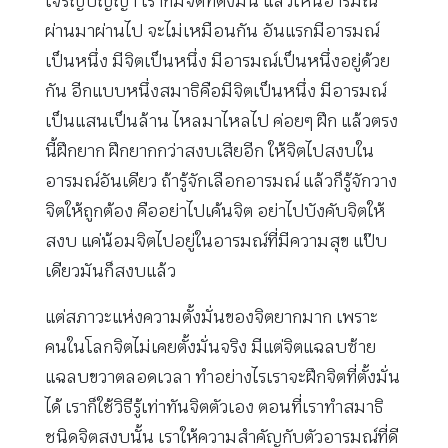
เจริญปัญญา เราก็มีจิตที่ตั้งมั่น แล้วเห็นอารมณ์
ผ่านมาผ่านไป จะไม่เหมือนกัน อันแรกมีอารมณ์
เป็นหนึ่ง มีจิตเป็นหนึ่ง มีอารมณ์เป็นหนึ่งอยู่ด้วย
กัน อีกแบบหนึ่งสมาธิคือมีจิตเป็นหนึ่ง มีอารมณ์
เป็นแสนเป็นล้าน ไหลมาไหลไป ค่อยๆ ฝึก แล้วตรง
นี้ฝึกยาก ฝึกยากกว่าสงบเสียอีก ให้จิตไปสงบใน
อารมณ์อันเดียว ถ้ารู้จักเลือกอารมณ์ แล้วก็รู้จักวาง
จิตให้ถูกต้อง คืออย่าไปเค้นจิต อย่าไปบังคับจิตให้
สงบ แค่น้อมจิตไปอยู่ในอารมณ์ที่มีความสุข แป๊บ
เดียวมันก็สงบแล้ว
แต่สภาวะแห่งความตั้งมั่นของจิตยากมาก เพราะ
คนในโลกจิตไม่เคยตั้งมั่นจริง มีแต่จิตแฉลบซ้าย
แฉลบขวาตลอดเวลา ทำอย่างไรเราจะฝึกจิตที่ตั้งมั่น
ได้ เราก็ใช้วิธีรู้เท่าทันจิตตัวเอง ตอนที่เราทำสมาธิ
ชนิดจิตสงบนั้น เราให้ความสำคัญกับตัวอารมณ์ที่ดี