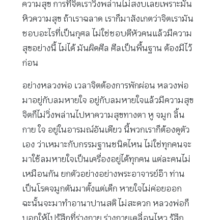
ความสุข การที่จิตเราวิ่งพล่านไม่สงบเลยเพราะมัน
หิวความสุข ถ้าเราฉลาด เราก็มาสังเกตว่าจิตเรามัน
ชอบอะไรที่เป็นกุศล ไม่ใช่ชอบตีหัวคนแล้วมีความ
สุขอย่างนี้ ไม่ได้ มันผิดศีล ศีลเป็นพื้นฐาน ต้องมีไว้
ก่อน
อย่างหลวงพ่อ เวลาจิตต้องการพักผ่อน หลวงพ่อ
มาอยู่กับลมหายใจ อยู่กับลมหายใจแล้วมีความสุข
จิตก็ไม่วิ่งพล่านไปหาความสุขทางตา หู จมูก ลิ้น
กาย ใจ อยู่ในอารมณ์อันเดียว นี้พวกเราก็ต้องดูตัว
เอง ว่าเหมาะกับกรรมฐานชนิดไหน ไม่ใช่ทุกคนจะ
มาใช้ลมหายใจเป็นเครื่องอยู่ได้ทุกคน แต่ละคนไม่
เหมือนกัน ยกตัวอย่างอย่างพระอาจารย์อ๊า ท่าน
เป็นโรคจมูกตันมาตั้งแต่เด็ก หายใจไม่ค่อยออก
ฉะนั้นจะมาทำอานาปานสติ ไม่สะดวก หลวงพ่อก็
บอกให้ไปรู้สึกที่ร่างกาย ร่างกายเคลื่อนไหว รู้สึก