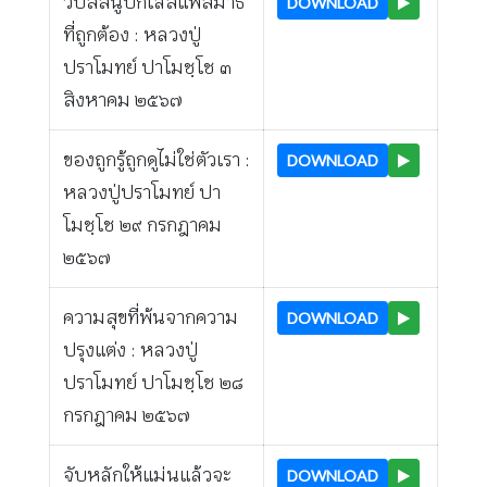
วิปัสสนูปกิเลสแพ้สมาธิ
DOWNLOAD
ที่ถูกต้อง : หลวงปู่
ปราโมทย์ ปาโมชฺโช ๓
สิงหาคม ๒๕๖๗
ของถูกรู้ถูกดูไม่ใช่ตัวเรา :
DOWNLOAD
หลวงปู่ปราโมทย์ ปา
โมชฺโช ๒๙ กรกฎาคม
๒๕๖๗
ความสุขที่พ้นจากความ
DOWNLOAD
ปรุงแต่ง : หลวงปู่
ปราโมทย์ ปาโมชฺโช ๒๘
กรกฎาคม ๒๕๖๗
จับหลักให้แม่นแล้วจะ
DOWNLOAD