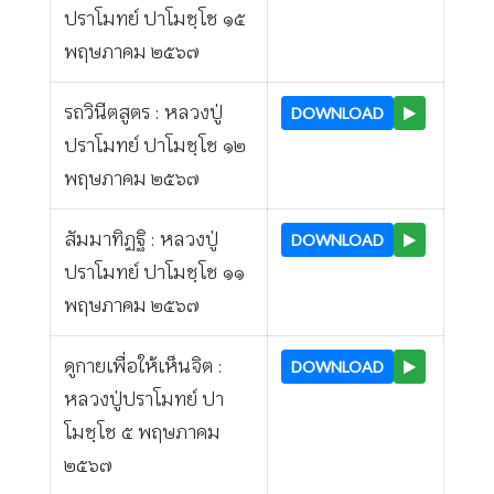
ปราโมทย์ ปาโมชฺโช ๑๕
พฤษภาคม ๒๕๖๗
รถวินีตสูตร : หลวงปู่
DOWNLOAD
ปราโมทย์ ปาโมชฺโช ๑๒
พฤษภาคม ๒๕๖๗
สัมมาทิฏฐิ : หลวงปู่
DOWNLOAD
ปราโมทย์ ปาโมชฺโช ๑๑
พฤษภาคม ๒๕๖๗
ดูกายเพื่อให้เห็นจิต :
DOWNLOAD
หลวงปู่ปราโมทย์ ปา
โมชฺโช ๕ พฤษภาคม
๒๕๖๗