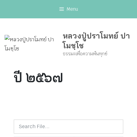
Skip
Menu
to
content
หลวงปู่ปราโมทย์ ปา
โมชฺโช
ธรรมะเพื่อความพ้นทุกข์
ปี ๒๕๖๗