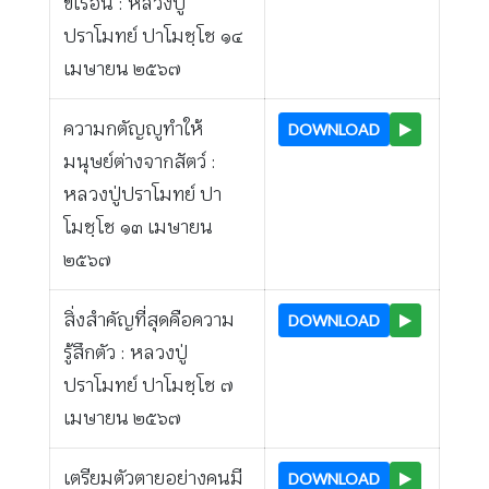
ขี้เรื้อน : หลวงปู่
ปราโมทย์ ปาโมชฺโช ๑๔
เมษายน ๒๕๖๗
ความกตัญญูทำให้
DOWNLOAD
มนุษย์ต่างจากสัตว์ :
หลวงปู่ปราโมทย์ ปา
โมชฺโช ๑๓ เมษายน
๒๕๖๗
สิ่งสำคัญที่สุดคือความ
DOWNLOAD
รู้สึกตัว : หลวงปู่
ปราโมทย์ ปาโมชฺโช ๗
เมษายน ๒๕๖๗
เตรียมตัวตายอย่างคนมี
DOWNLOAD