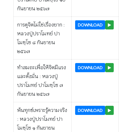
กันยายน ๒๕๖๗
การดูจิตไม่ใช่เรื่องยาก :
DOWNLOAD
หลวงปู่ปราโมทย์ ปา
โมชฺโช ๘ กันยายน
๒๕๖๗
ทำสมถะเพื่อให้จิตมีแรง
DOWNLOAD
และตั้งมั่น : หลวงปู่
ปราโมทย์ ปาโมชฺโช ๗
กันยายน ๒๕๖๗
พ้นทุกข์เพราะรู้ความจริง
DOWNLOAD
: หลวงปู่ปราโมทย์ ปา
โมชฺโช ๑ กันยายน