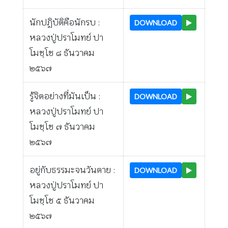
นักปฏิบัติคือนักรบ :
DOWNLOAD
หลวงปู่ปราโมทย์ ปา
โมชฺโช ๘ ธันวาคม
๒๕๖๗
รู้จิตอย่างที่มันเป็น :
DOWNLOAD
หลวงปู่ปราโมทย์ ปา
โมชฺโช ๗ ธันวาคม
๒๕๖๗
อยู่กับธรรมะจนวันตาย :
DOWNLOAD
หลวงปู่ปราโมทย์ ปา
โมชฺโช ๕ ธันวาคม
๒๕๖๗