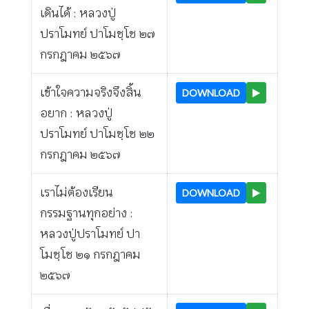
เดินได้ : หลวงปู่
ปราโมทย์ ปาโมชฺโช ๒๗
กรกฎาคม ๒๕๖๗
เข้าใจความจริงจึงสิ้น
DOWNLOAD
อยาก : หลวงปู่
ปราโมทย์ ปาโมชฺโช ๒๒
กรกฎาคม ๒๕๖๗
เราไม่ต้องเรียน
DOWNLOAD
กรรมฐานทุกอย่าง :
หลวงปู่ปราโมทย์ ปา
โมชฺโช ๒๑ กรกฎาคม
๒๕๖๗