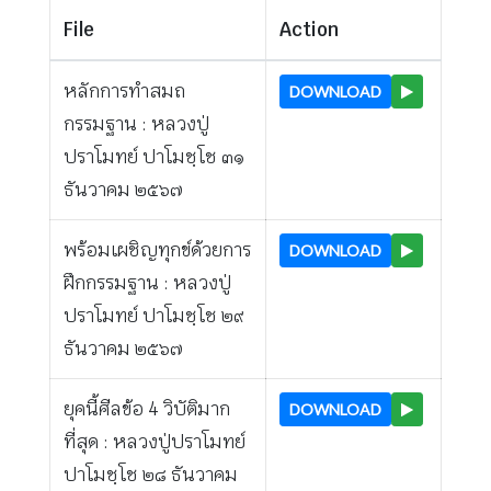
File
Action
หลักการทำสมถ
DOWNLOAD
กรรมฐาน : หลวงปู่
ปราโมทย์ ปาโมชฺโช ๓๑
ธันวาคม ๒๕๖๗
พร้อมเผชิญทุกข์ด้วยการ
DOWNLOAD
ฝึกกรรมฐาน : หลวงปู่
ปราโมทย์ ปาโมชฺโช ๒๙
ธันวาคม ๒๕๖๗
ยุคนี้ศีลข้อ 4 วิบัติมาก
DOWNLOAD
ที่สุด : หลวงปู่ปราโมทย์
ปาโมชฺโช ๒๘ ธันวาคม