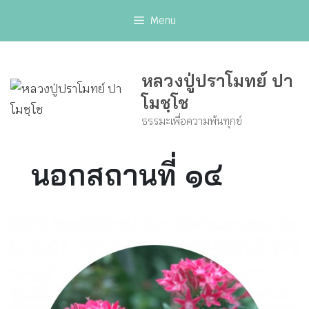
Skip
Menu
to
content
หลวงปู่ปราโมทย์ ปา
โมชฺโช
ธรรมะเพื่อความพ้นทุกข์
นอกสถานที่ ๑๔