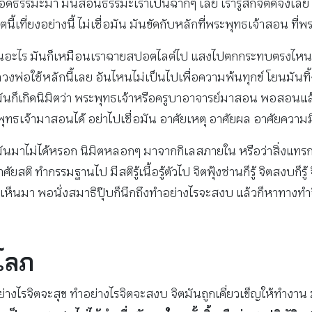
ยทอดธรรมะมา มันสอนธรรมะเราเป็นฉากๆ เลย เรารู้สึกจิตดีจังเลย จ
้เที่ยงอย่างนี้ ไม่เชื่อมัน มันขัดกับหลักที่พระพุทธเจ้าสอน ที่
ห็นอะไร มันก็เหมือนเราฉายสปอตไลต์ไป แสงไปตกกระทบตรงไหน ก็รู
หลวงพ่อใช้หลักนี้เลย อันไหนไม่เป็นไปเพื่อความพ้นทุกข์ โยนมันท
ทีมันก็เกิดนิมิตว่า พระพุทธเจ้าหรือครูบาอาจารย์มาสอน พอสอนแล
ทธเจ้ามาสอนได้ อย่าไปเชื่อมัน อาศัยเหตุ อาศัยผล อาศัยความม
ๆ มันมาไม่ได้หรอก นิมิตหลอกๆ มาจากกิเลสภายใน หรือว่าสิ่
กรรมฐานไป มีสติรู้เนื้อรู้ตัวไป จิตฟุ้งซ่านก็รู้ จิตสงบก็รู้ จิต
เห็นมา พอนั่งสมาธิปุ๊บก็นึกถึงทำอย่างไรจะสงบ แล้วก็หาทางทำ
โลภ
อย่างไรจิตจะสุข ทำอย่างไรจิตจะสงบ จิตมันถูกเคี่ยวเข็ญให้ทำงา