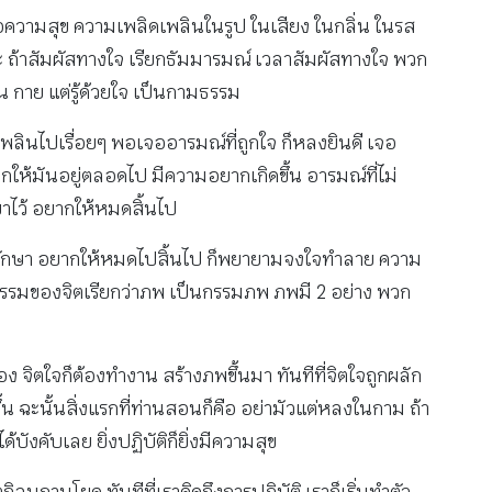
คือความสุข ความเพลิดเพลินในรูป ในเสียง ในกลิ่น ในรส
ฐัพพะ ถ้าสัมผัสทางใจ เรียกธัมมารมณ์ เวลาสัมผัสทางใจ พวก
ลิ้น กาย แต่รู้ด้วยใจ เป็นกามธรรม
เพลินไปเรื่อยๆ พอเจออารมณ์ที่ถูกใจ ก็หลงยินดี เจอ
กให้มันอยู่ตลอดไป มีความอยากเกิดขึ้น อารมณ์ที่ไม่
าไว้ อยากให้หมดสิ้นไป
จรักษา อยากให้หมดไปสิ้นไป ก็พยายามจงใจทำลาย ความ
กรรมของจิตเรียกว่าภพ เป็นกรรมภพ ภพมี 2 อย่าง พวก
จิตใจก็ต้องทำงาน สร้างภพขึ้นมา ทันทีที่จิตใจถูกผลัก
 ฉะนั้นสิ่งแรกที่ท่านสอนก็คือ อย่ามัวแต่หลงในกาม ถ้า
บังคับเลย ยิ่งปฏิบัติก็ยิ่งมีความสุข