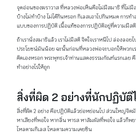
จุดอ่อนของฆราวาส ที่หลวงพ่อเห็นคือไม่มีสมาธิ ที่ไม่มีส
บ้างไม่ทำบ้าง ไม่ได้กินหรอก กิเลสเอาไปกินหมด การทำสมาธ
แบบของการปฏิบัติ เนื้อแท้ของการปฏิบัติอยู่ที่ความมีสติ
ถ้าเรานั่งสมาธิแล้ว เราไม่มีสติ จิตใจเราหนีไป ล่องลอย
ประโยชน์มันน้อย ฉะนั้นก่อนที่หลวงพ่อจะบอกให้พวกเราลงม
คิดเองหรอก พระพุทธเจ้าท่านแสดงธรรมกัณฑ์แรกเลย คือธัมมจ
ทำอย่างไรให้ถูก
สิ่งที่ผิด 2 อย่างที่นักปฏิบั
สิ่งที่ผิด 2 อย่าง คือปฏิบัติแล้วย่อหย่อนไป ส่วนใหญ่จิ
หาเสียงที่พอใจ หากลิ่น หารส หาสัมผัสที่พอใจ แล้วก็พย
ไหลตามกิเลส ไหลตามความเคยชิน