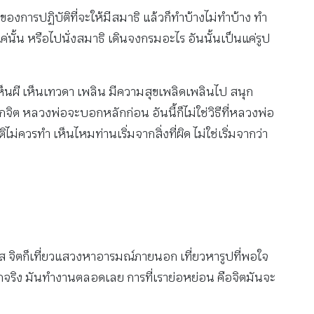
กของการปฏิบัติที่จะให้มีสมาธิ แล้วก็ทำบ้างไม่ทำบ้าง ทำ
ค่นั้น หรือไปนั่งสมาธิ เดินจงกรมอะไร อันนั้นเป็นแค่รูป
 เห็นผี เห็นเทวดา เพลิน มีความสุขเพลิดเพลินไป สนุก
กจิต หลวงพ่อจะบอกหลักก่อน อันนี้ก็ไม่ใช่วิธีที่หลวงพ่อ
ควรทำ เห็นไหมท่านเริ่มจากสิ่งที่ผิด ไม่ใช่เริ่มจากว่า
มผัส จิตก็เที่ยวแสวงหาอารมณ์ภายนอก เที่ยวหารูปที่พอใจ
พักจริง มันทำงานตลอดเลย การที่เราย่อหย่อน คือจิตมันจะ