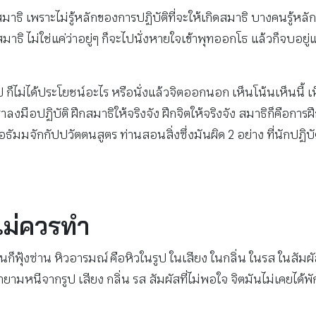
มาธิ เพราะไม่รู้หลักของการปฏิบัติที่จะให้เกิดสมาธิ บางคนรู้หลั
ิ ไม่ใช่แค่ว่าอยู่ๆ ก็จะไปนั่งหายใจเข้าพุทออกโธ แล้วก็จบอยู่แ
ไป ก็ไม่ได้ประโยชน์อะไร หรือนั่งแล้วจิตออกนอก เห็นโน้นเห็นนี้
ือปฏิบัติ ฝึกสมาธิให้จริงจัง ฝึกจิตให้จริงจัง สมาธิก็คือการฝึ
ักกัปปวัตตนสูตร ท่านสอนสิ่งซึ่งมันผิด 2 อย่าง ที่นักปฏิบัติไม่
ติไม่ควรทำ
ตมันก็ฟุ้งซ่าน หิวอารมณ์ คือหิวในรูป ในเสียง ในกลิ่น ในรส ในสั
ายามหนีจากรูป เสียง กลิ่น รส สัมผัสที่ไม่พอใจ จิตมันไม่เคยได้