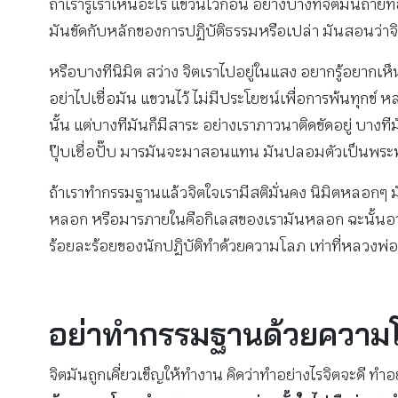
ถ้าเรารู้เราเห็นอะไร แขวนไว้ก่อน อย่างบางทีจิตมันถ่า
มันขัดกับหลักของการปฏิบัติธรรมหรือเปล่า มันสอนว่าจิตนี
หรือบางทีนิมิต สว่าง จิตเราไปอยู่ในแสง อยากรู้อยากเ
อย่าไปเชื่อมัน แขวนไว้ ไม่มีประโยชน์เพื่อการพ้นทุกข์ 
นั้น แต่บางทีมันก็มีสาระ อย่างเราภาวนาติดขัดอยู่ บาง
ปุ๊บเชื่อปั๊บ มารมันจะมาสอนแทน มันปลอมตัวเป็นพระพุ
ถ้าเราทำกรรมฐานแล้วจิตใจเรามีสติมั่นคง นิมิตหลอก
หลอก หรือมารภายในคือกิเลสของเรามันหลอก ฉะนั้นอาศัยสติ ทำ
ร้อยละร้อยของนักปฏิบัติทำด้วยความโลภ เท่าที่หลวงพ่อ
อย่าทำกรรมฐานด้วยความ
จิตมันถูกเคี่ยวเข็ญให้ทำงาน คิดว่าทำอย่างไรจิตจะดี ทำ