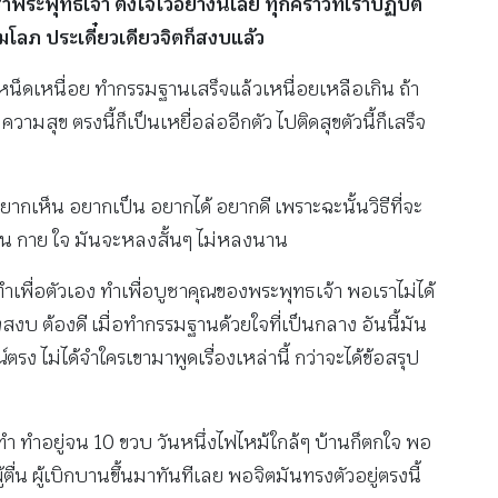
พระพุทธเจ้า ตั้งใจไว้อย่างนี้เลย ทุกคราวที่เราปฏิบัติ
มโลภ ประเดี๋ยวเดียวจิตก็สงบแล้ว
็ดเหนื่อย ทำกรรมฐานเสร็จแล้วเหนื่อยเหลือเกิน ถ้า
ามสุข ตรงนี้ก็เป็นเหยื่อล่ออีกตัว ไปติดสุขตัวนี้ก็เสร็จ
ากเห็น อยากเป็น อยากได้ อยากดี เพราะฉะนั้นวิธีที่จะ
้น กาย ใจ มันจะหลงสั้นๆ ไม่หลงนาน
้ทำเพื่อตัวเอง ทำเพื่อบูชาคุณของพระพุทธเจ้า พอเราไม่ได้
งสงบ ต้องดี เมื่อทำกรรมฐานด้วยใจที่เป็นกลาง อันนี้มัน
 ไม่ได้จำใครเขามาพูดเรื่องเหล่านี้ กว่าจะได้ข้อสรุป
บทำ ทำอยู่จน 10 ขวบ วันหนึ่งไฟไหม้ใกล้ๆ บ้านก็ตกใจ พอ
้ตื่น ผู้เบิกบานขึ้นมาทันทีเลย พอจิตมันทรงตัวอยู่ตรงนี้