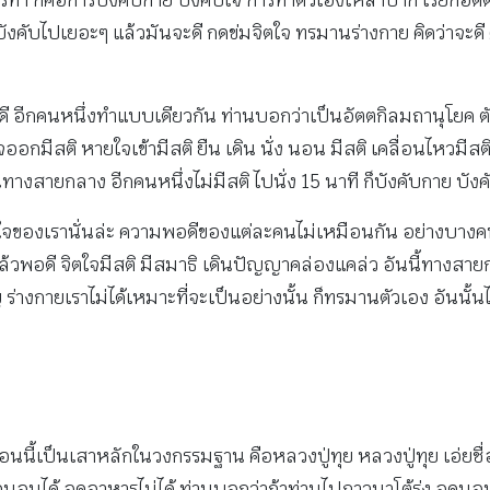
วรทำ ก็คือการบังคับกาย บังคับใจ การทำตัวเองให้ลำบาก เรียกอัตตกิ
ถ้าบังคับไปเยอะๆ แล้วมันจะดี กดข่มจิตใจ ทรมานร่างกาย คิดว่าจ
อีกคนหนึ่งทำแบบเดียวกัน ท่านบอกว่าเป็นอัตตกิลมถานุโยค ตัวชี
ใจออกมีสติ หายใจเข้ามีสติ ยืน เดิน นั่ง นอน มีสติ เคลื่อนไหวมีสต
่ในทางสายกลาง อีกคนหนึ่งไม่มีสติ ไปนั่ง 15 นาที ก็บังคับกาย บัง
ี่จิตใจของเรานั่นล่ะ ความพอดีของแต่ละคนไม่เหมือนกัน อย่างบางค
พอดี จิตใจมีสติ มีสมาธิ เดินปัญญาคล่องแคล่ว อันนี้ทางสา
 ร่างกายเราไม่ได้เหมาะที่จะเป็นอย่างนั้น ก็ทรมานตัวเอง อันนั้
นี้เป็นเสาหลักในวงกรรมฐาน คือหลวงปู่ทุย หลวงปู่ทุย เอ่ยชื่อท่า
อดนอนได้ อดอาหารไม่ได้ ท่านบอกว่าถ้าท่านไปภาวนาโต้รุ่ง อดนอ