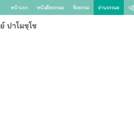
หน้าแรก
หนังสือธรรมะ
ฟังธรรม
อ่านธรรมะ
ปฏ
ย์ ปาโมชฺโช