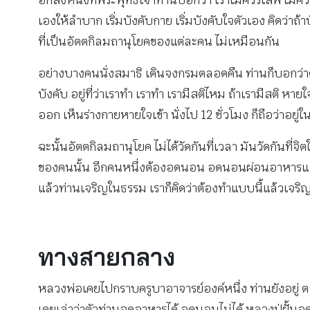
อีกสิ่งหนึ่งที่พระพุทธเจ้าท่านบอกว่า เราไม่ควรเสพ ไม่ค
เองให้ลำบาก เริ่มบังคับกาย เริ่มบังคับใจตัวเอง คิดว่า
ที่เป็นอัตตกิลมถานุโยคของแต่ละคน ไม่เหมือนกัน
อย่างบางคนนั่งสมาธิ เดินจงกรมตลอดคืน ท่านก็บอกว่าดี 
บังคับ อยู่ที่ว่าเราทำ เราทำ เรามีสติไหม ถ้าเรามีสติ หาย
ออก เห็นร่างกายหายใจเข้า นั่งไป 12 ชั่วโมง ก็ถือว่าอยู
ฉะนั้นอัตตกิลมถานุโยค ไม่ได้วัดกันที่เวลา มันวัดกันท
ของคนนั้น อีกคนหนึ่งต้องอดนอน อดนอนผ่อนอาหารแล้ว
แล้วท่านเจริญในธรรม เราก็คิดว่าต้องทำแบบนี้แล้วเจริญ
ทางสายกลาง
หลวงพ่อเคยไปกราบครูบาอาจารย์องค์หนึ่ง ท่านยังอยู่ ตอน
เคยเล่าว่าตัวท่านอดอาหารได้ อดนอนไม่ได้ หลวงปู่ฝั้น