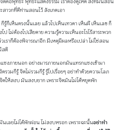
ิตคือพุทธะ พุทธะแสดงธรรม เราต้องดูให้ดี สิ่งที่มันสอน
พระสาวกที่ดีท่านสอนไว้ สังเกตเอา
้ก็เห็นตรงนั้นเลย แล้วไปเห็นเทวดา เห็นผี เห็นเลข ก็
ิ้งไป ไม่ต้องไปเสียดาย ความรู้ความเห็นอะไรไร้สาระพวก
้วเราก็ต้องพิจารณาอีก มีเหตุมีผลหรือเปล่า ไม่ใช่สอน
ีสติ
งแทรกแซงภายนอก อย่างมารภายนอกมันแทรกแซงเข้ามา
รวมก็รู้ จิตไม่รวมก็รู้ รู้ไปเรื่อยๆ อย่าทำด้วยความโลภ
จิตให้สงบ มันสงบยาก เพราะจิตมันไม่ได้หยุดพัก
น มันเลยไม่ได้พักผ่อน ไม่สงบหรอก เพราะฉะนั้น
อย่าทำ