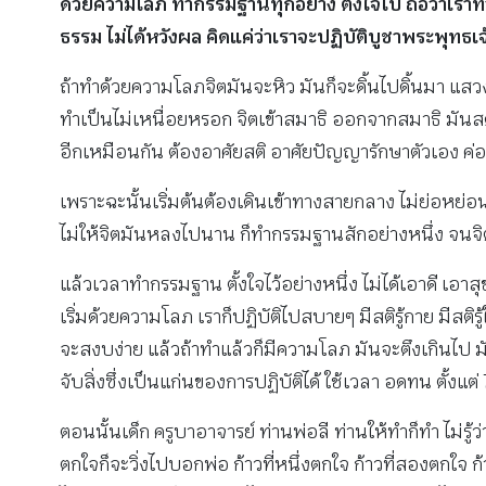
ด้วยความโลภ ทำกรรมฐานทุกอย่าง ตั้งใจไป ถือว่าเราทำเป็น
ธรรม ไม่ได้หวังผล คิดแค่ว่าเราจะปฏิบัติบูชาพระพุทธ
ถ้าทำด้วยความโลภจิตมันจะหิว มันก็จะดิ้นไปดิ้นมา แส
ทำเป็นไม่เหนื่อยหรอก จิตเข้าสมาธิ ออกจากสมาธิ มันสดชื่น
อีกเหมือนกัน ต้องอาศัยสติ อาศัยปัญญารักษาตัวเอง ค่อ
เพราะฉะนั้นเริ่มต้นต้องเดินเข้าทางสายกลาง ไม่ย่อหย่อ
ไม่ให้จิตมันหลงไปนาน ก็ทำกรรมฐานสักอย่างหนึ่ง จนจ
แล้วเวลาทำกรรมฐาน ตั้งใจไว้อย่างหนึ่ง ไม่ได้เอาดี เอาสุ
เริ่มด้วยความโลภ เราก็ปฏิบัติไปสบายๆ มีสติรู้กาย มีสต
จะสงบง่าย แล้วถ้าทำแล้วก็มีความโลภ มันจะตึงเกินไป มั
จับสิ่งซึ่งเป็นแก่นของการปฏิบัติได้ ใช้เวลา อดทน ตั้ง
ตอนนั้นเด็ก ครูบาอาจารย์ ท่านพ่อลี ท่านให้ทำก็ทำ ไม่ร
ตกใจก็จะวิ่งไปบอกพ่อ ก้าวที่หนึ่งตกใจ ก้าวที่สองตกใจ ก้า