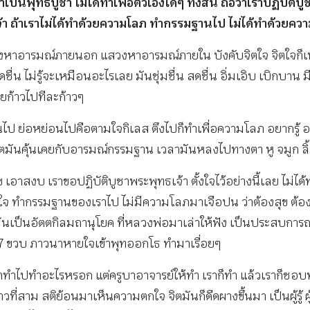
พุทธบูชา ไม่ได้ทำเพื่อตัวเองใดๆ ทั้งสิ้น ถือว่าเราปฏิบัติบูชา
เจ้า ถ้าเราไม่ได้ทำด้วยความโลภ ทำกรรมฐานไป ไม่ได้ทำด้วยควา
วงหาอารมณ์ภายนอก แสวงหาอารมณ์ภายใน บังคับจิตใจ จิตใจก็เหน
 ไม่รู้จะเหมือนอะไรเลย มันชุ่มชื่น สดชื่น อิ่มเอิบ เบิกบาน มีคว
ยก้าวไปทีละก้าวๆ
นไป ย่อหย่อนไปคือตามใจกิเลส ตึงไปก็ทำเพื่อความโลภ อยากรู้ อย
ิตมันคุ้นเคยกับอารมณ์กรรมฐาน เวลามันหลงไปทางตา หู จมูก ลิ
ข เอาสงบ เราขอปฏิบัติบูชาพระพุทธเจ้า ตั้งใจไว้อย่างนี้เลย ไม่ได
ิรู้ใจ ทำกรรมฐานของเราไป ไม่มีความโลภมาเจือปน ว่าต้องสุข ต้อ
นเป็นอัตตกิลมถานุโยค ที่หลวงพ่อมาเล่าให้ฟัง เป็นประสบการณ์ตรง
แต่ 7 ขวบ ภาวนาหายใจเข้าพุทออกโธ ทำมาเรื่อยๆ
ู้ว่าทำไปทำอะไรหรอก แต่ครูบาอาจารย์ให้ทำ เราก็ทำ แล้วเราก็ชอ
วที่สาม สติย้อนมาเห็นความตกใจ จิตมันก็ดีดผางขึ้นมา เป็นผู้รู้ ผู