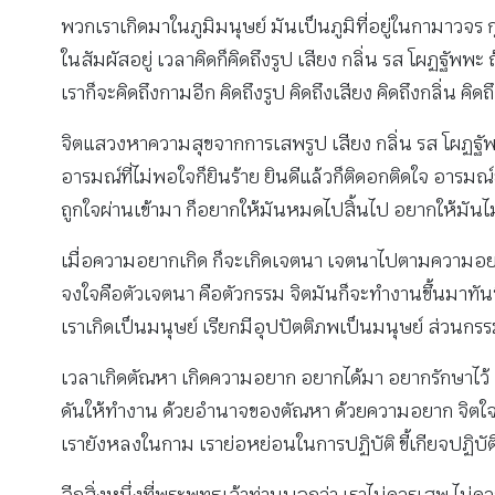
พวกเราเกิดมาในภูมิมนุษย์ มันเป็นภูมิที่อยู่ในกามาวจร
ในสัมผัสอยู่ เวลาคิดก็คิดถึงรูป เสียง กลิ่น รส โผฏฐัพพ
เราก็จะคิดถึงกามอีก คิดถึงรูป คิดถึงเสียง คิดถึงกลิ่น คิด
จิตแสวงหาความสุขจากการเสพรูป เสียง กลิ่น รส โผฏฐัพพะ
อารมณ์ที่ไม่พอใจก็ยินร้าย ยินดีแล้วก็ติดอกติดใจ อารม
ถูกใจผ่านเข้ามา ก็อยากให้มันหมดไปสิ้นไป อยากให้มั
เมื่อความอยากเกิด ก็จะเกิดเจตนา เจตนาไปตามความอย
จงใจคือตัวเจตนา คือตัวกรรม จิตมันก็จะทำงานขึ้นมาทั
เราเกิดเป็นมนุษย์ เรียกมีอุปปัตติภพเป็นมนุษย์ ส่วน
เวลาเกิดตัณหา เกิดความอยาก อยากได้มา อยากรักษาไว้ อ
ดันให้ทำงาน ด้วยอำนาจของตัณหา ด้วยความอยาก จิตใจมัน
เรายังหลงในกาม เราย่อหย่อนในการปฏิบัติ ขี้เกียจปฏิบัติ ร