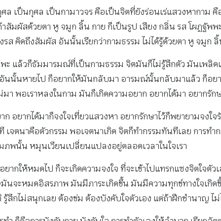
 กุศล เป็นกุศล เป็นกามาวจร คือเป็นจิตที่ยังร่อนเร่แสวงหากาม 
ะ ถ้าสัมผัสด้วยตา หู จมูก ลิ้น กาย ก็เป็นรูป เสียง กลิ่น รส โผฏ
ถึงรส คิดถึงสัมผัส อันนั้นเรียกว่ากามธรรม ไม่ได้รู้ด้วยตา หู จมูก 
 แล้วก็ธัมมารมณ์ที่เป็นกามธรรม จิตมันก็ไม่รู้สึกตัว มันเพลิด
ณ์อันนั้นหายไป ก็อยากให้มันกลับมา อารมณ์นั้นกลับมาแล้ว ก็อยา
นไม่มา พอเราหลงในกาม มันก็เกิดความอยาก อยากได้มา อยากรักษ
าก อยากได้มาก็จงใจเที่ยวแสวงหา อยากรักษาไว้ก็พยายามจงใ
นที เจตนาคือตัวกรรม พอเจตนาเกิด จิตก็ทำกรรมทันทีเลย การทำ
กรรมภพนั้น หมุนเวียนเปลี่ยนแปลงอยู่ตลอดเวลาในใจเรา
ยากให้หมดไป ก็จะเกิดความจงใจ ที่จะเข้าไปแทรกแซงจิตใจตัวเอง 
จะหมดอิสรภาพ มันมีภาระเกิดขึ้น มันมีความทุกข์ทางใจเกิดขึ้น
ู้สึกไม่สนุกเลย ต้องข่ม ต้องบังคับใจตัวเอง แต่ถ้าฝึกชำนาญ ไม่ได้