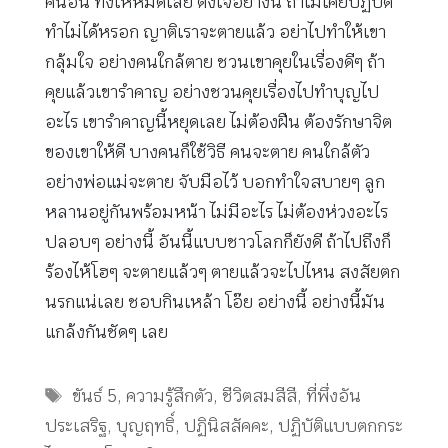
คนอื่น ทิ้งให้หมดเลย ตั้งใจอย่างนี้ ถ้าไม่เคยปฏิบัติ
ทำไม่ได้หรอก ญาติเราจะตายแล้ว อย่าไปทำให้เขา
กลุ้มใจ อย่างคนใกล้ตาย ชวนเขาคุยในเรื่องดีๆ ถ้า
คุยแล้วเขารำคาญ อย่างชวนคุยเรื่องไปทำบุญไป
อะไร เขารำคาญนี้หยุดเลย ไม่ต้องฝืน ต้องรักษาจิต
ของเขาให้ดี บางคนก็ใช้วิธี คนจะตาย คนใกล้ตัว
อย่างพ่อแม่จะตาย จับมือไว้ บอกทำใจสบายๆ ลูก
หลานอยู่กันพร้อมหน้า ไม่มีอะไร ไม่ต้องห่วงอะไร
ปลอบๆ อย่างนี้ อันนี้แบบชาวโลกก็ยังดี ถ้าไปถึงก็
ร้องไห้โฮๆ จะตายแล้วๆ ตายแล้วจะไปไหน สงสัยตก
นรกแน่เลย ชอบกินเหล้า โอ๊ย อย่างนี้ อย่างนี้มัน
แกล้งกันชัดๆ เลย
Tags
ขันธ์ 5
,
ความรู้สึกตัว
,
ชีวิตสมสีสี
,
ที่พึ่งอัน
ประเสริฐ
,
บุญฤทธิ์
,
ปฏินิสสัคคะ
,
ปฏิบัติแบบตกกระ