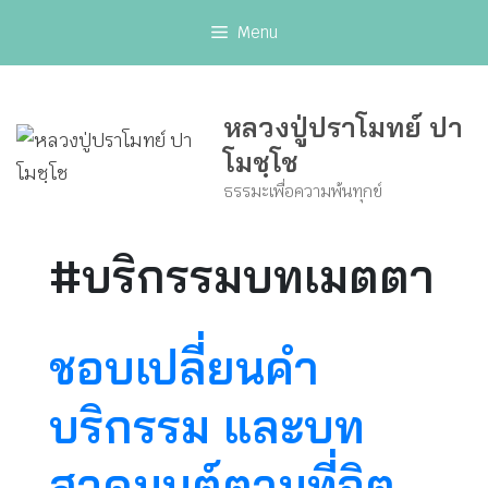
Skip
Menu
to
content
หลวงปู่ปราโมทย์ ปา
โมชฺโช
ธรรมะเพื่อความพ้นทุกข์
#บริกรรมบทเมตตา
ชอบเปลี่ยนคำ
บริกรรม และบท
สวดมนต์ตามที่จิต