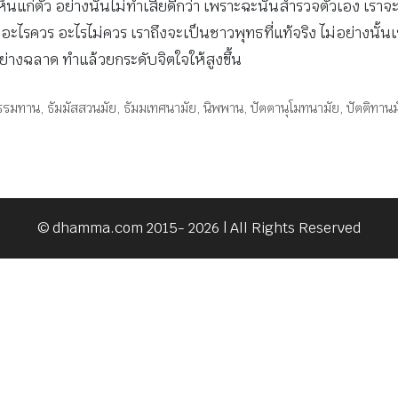
แก่ตัว อย่างนั้นไม่ทำเสียดีกว่า เพราะฉะนั้นสำรวจตัวเอง เร
รู้ผล อะไรควร อะไรไม่ควร เราถึงจะเป็นชาวพุทธที่แท้จริง ไม่อย่างน
อย่างฉลาด ทำแล้วยกระดับจิตใจให้สูงขึ้น
รรมทาน
,
ธัมมัสสวนมัย
,
ธัมมเทศนามัย
,
นิพพาน
,
ปัตตานุโมทนามัย
,
ปัตติทานม
© dhamma.com 2015- 2026 | All Rights Reserved