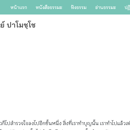
หน้าแรก
หนังสือธรรมะ
ฟังธรรม
อ่านธรรมะ
ปฏ
ย์ ปาโมชฺโช
้วก็ไปสำรวจใจลงไปอีกชั้นหนึ่ง สิ่งที่เราทำบุญนั้น เราทำไปแล้ว