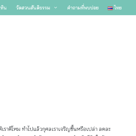
ิทิน
วัดสวนสันติธรรม
คำถามที่พบบ่อย
ไทย
สติเราดีไหม ทำไปแล้วกุศลเราเจริญขึ้นหรือเปล่า ลดละ