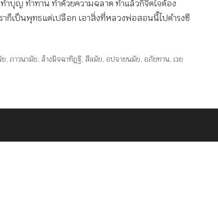
าจะทำบุญ ทำทาน ทำด้วยความฉลาด ทำแล้วก็จิตใจต้อง
ั้นเราก็เป็นพุทธแต่เปลือก เอาสิ่งที่หลวงพ่อสอนนี้ไปดำรงชี
ัย
,
ภาวนามัย
,
ล้างมิจฉาทิฏฐิ
,
สีลมัย
,
อปจายนมัย
,
อภัยทาน
,
เวย