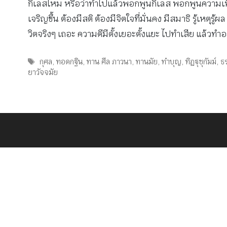
กิเลสไหม หรือว่าทำไปแล้วพอกพูนกิเลส พอกพูนความเห็น
เจริญขึ้น ต้องมีสติ ต้องมีจิตใจที่มั่นคง มีสมาธิ รู้เหตุ
วิตจริงๆ เถอะ ความดีมีตั้งเยอะตั้งแยะ ไปทำเสีย แล้วทำ
Tags
กุศล
,
ทอดกฐิน
,
ทาน ศีล ภาวนา
,
ทานมัย
,
ทำบุญ
,
ทิฏฐุชุกัมม์
,
ธ
ยาวัจจมัย