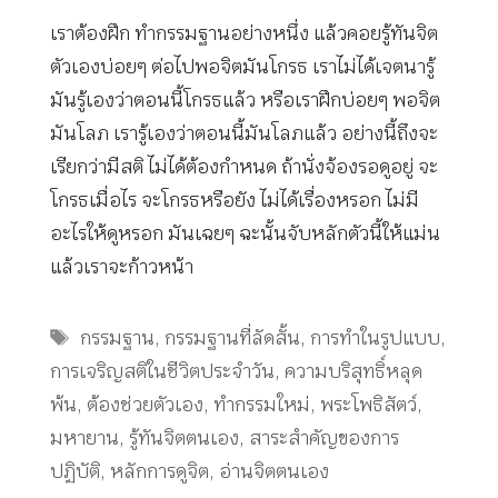
เราต้องฝึก ทำกรรมฐานอย่างหนึ่ง แล้วคอยรู้ทันจิต
ตัวเองบ่อยๆ ต่อไปพอจิตมันโกรธ เราไม่ได้เจตนารู้
มันรู้เองว่าตอนนี้โกรธแล้ว หรือเราฝึกบ่อยๆ พอจิต
มันโลภ เรารู้เองว่าตอนนี้มันโลภแล้ว อย่างนี้ถึงจะ
เรียกว่ามีสติ ไม่ได้ต้องกำหนด ถ้านั่งจ้องรอดูอยู่ จะ
โกรธเมื่อไร จะโกรธหรือยัง ไม่ได้เรื่องหรอก ไม่มี
อะไรให้ดูหรอก มันเฉยๆ ฉะนั้นจับหลักตัวนี้ให้แม่น
แล้วเราจะก้าวหน้า
Tags
กรรมฐาน
,
กรรมฐานที่ลัดสั้น
,
การทำในรูปแบบ
,
การเจริญสติในชีวิตประจำวัน
,
ความบริสุทธิ์หลุด
พ้น
,
ต้องช่วยตัวเอง
,
ทำกรรมใหม่
,
พระโพธิสัตว์
,
มหายาน
,
รู้ทันจิตตนเอง
,
สาระสำคัญของการ
ปฏิบัติ
,
หลักการดูจิต
,
อ่านจิตตนเอง