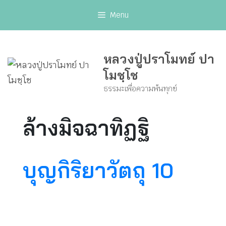
Skip
Menu
to
content
หลวงปู่ปราโมทย์ ปา
โมชฺโช
ธรรมะเพื่อความพ้นทุกข์
ล้างมิจฉาทิฏฐิ
บุญกิริยาวัตถุ 10