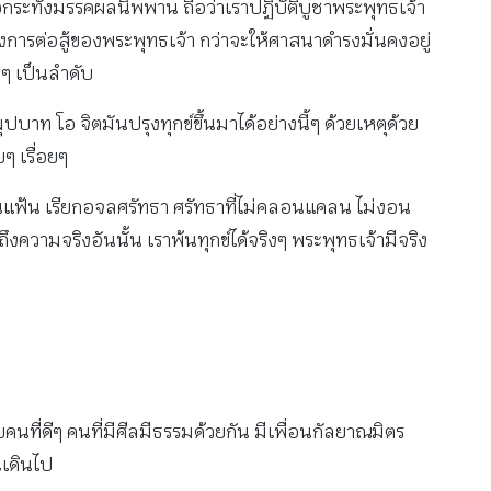
่อกระทั่งมรรคผลนิพพาน ถือว่าเราปฏิบัติบูชาพระพุทธเจ้า
ารต่อสู้ของพระพุทธเจ้า กว่าจะให้ศาสนาดํารงมั่นคงอยู่
ๆ เป็นลําดับ
ท โอ จิตมันปรุงทุกข์ขึ้นมาได้อย่างนี้ๆ ด้วยเหตุด้วย
ๆ เรื่อยๆ
น่นแฟ้น เรียกอจลศรัทธา ศรัทธาที่ไม่คลอนแคลน ไม่งอน
ความจริงอันนั้น เราพ้นทุกข์ได้จริงๆ พระพุทธเจ้ามีจริง
คนที่ดีๆ คนที่มีศีลมีธรรมด้วยกัน มีเพื่อนกัลยาณมิตร
นเดินไป