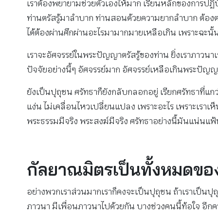
เราต้องพยายามช่วยตัวเองให้มาก เรียนหลักของการปฏิบัติ 
ท่านตรัสรู้มาลําบาก ท่านสอนด้วยความยากลําบาก ต้องต่
ได้ต้องผ่านศึกผ่านอะไรมามากมายเหลือเกิน เพราะฉะนั้นเ
เราจะอัศจรรย์ในพระปัญญาตรัสรู้ของท่าน ยิ่งเราภาวนาเข
ปัจจัยอย่างนี้ๆ อัศจรรย์มาก อัศจรรย์เหลือเกินพระปัญญาตร
ยังเป็นปุถุชน ศรัทธาก็ยังกลับกลอกอยู่ เรียกศรัทธาที
แง่น ไม่เคลื่อนไหวเปลี่ยนแปลง เพราะอะไร เพราะเราเห็น
พระธรรมมีจริง พระสงฆ์มีจริง ศรัทธาอย่างนี้มันแน่น
กัลยาณมิตรเป็นทั้งหมดข
อย่างพวกเราส่วนมากเราก็คงจะเป็นปุถุชน ถ้าเราเป็นปุถุช
ภาวนา มีเพื่อนภาวนาไปด้วยกัน บางช่วงคนนี้ท้อใจ อีกคน