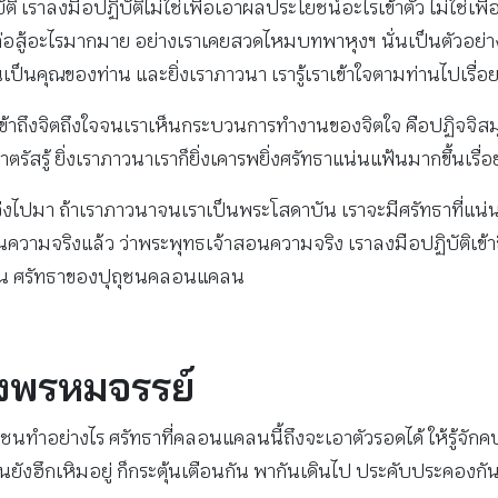
เราลงมือปฏิบัติไม่ใช่เพื่อเอาผลประโยชน์อะไรเข้าตัว ไม่ใช่เพื
อสู้อะไรมากมาย อย่างเราเคยสวดไหมบทพาหุงฯ นั่นเป็นตัวอย่างก
ป็นคุณของท่าน และยิ่งเราภาวนา เรารู้เราเข้าใจตามท่านไปเรื่อย
้าถึงจิตถึงใจจนเราเห็นกระบวนการทำงานของจิตใจ คือปฏิจจิสมุปบา
ัสรู้ ยิ่งเราภาวนาเราก็ยิ่งเคารพยิ่งศรัทธาแน่นแฟ้นมากขึ้นเรื่อย
่แกว่งไปมา ถ้าเราภาวนาจนเราเป็นพระโสดาบัน เราจะมีศรัทธาที่แ
ความจริงแล้ว ว่าพระพุทธเจ้าสอนความจริง เราลงมือปฏิบัติเข้าถึง
แฟ้น ศรัทธาของปุถุชนคลอนแคลน
องพรหมจรรย์
นทำอย่างไร ศรัทธาที่คลอนแคลนนี้ถึงจะเอาตัวรอดได้ ให้รู้จักคบ
ยังฮึกเหิมอยู่ ก็กระตุ้นเตือนกัน พากันเดินไป ประคับประคองกั