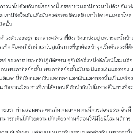
วนาไปด้วยกันอะไรอย่างนี้ ภรรยาชวนสามีภาวนาไปด้วยกัน พ่อแม
ไหล เรามีจิตใจเข้มแข็งมั่นคงต่อพระรัตนตรัย เราไปคบคนเหลวไ
ิดนั้น
รงตัวเองอยู่ท่ามกลางศรัทธาที่ยังกวัดแกว่งอยู่ เพราะฉะนั้นถ้าเร
ฑิต คือคนที่ชักนําเราไปสู่เส้นทางที่ถูกต้อง ถ้าจุดเริ่มต้นตรงนี
ของการประพฤติปฏิบัติธรรม คู่กับอีกสิ่งหนึ่งคือโยนิโสมนสิการ
นพระอาทิตย์จะขึ้น พระอาทิตย์จะขึ้นมันจะมีแสงเงินแสงทอง แ
เป็นสีแดง นี้ที่เรียกแสงเงินแสงทอง แสงเงินแสงทองนั้นเป็นเคร
้น กัลยาณมิตร การที่เราได้คบคนดี ชักนํากันไปในทางดีในทางที่จ
งหมายแรก ท่านสอนคนละคนกัน คนละคน คนนี้ควรสอนธรรมอันนี้ ส
าสามารถเดินได้ด้วยความเด็ดเดี่ยว ท่านก็สอนให้มีโยนิโสมนสิการ
สมควรแก่แต่ละคน แต่ละคนเหมาะกับธรรมะแตกต่างกัน เพราะฉะน