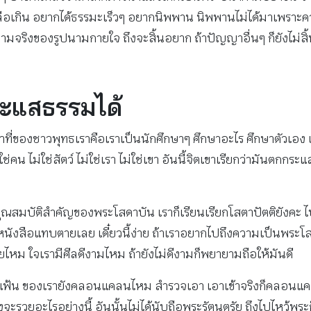
ากเหลือเกิน อยากได้ธรรมะเร็วๆ อยากนิพพาน นิพพานไม่ได้มาเพรา
ามจริงของรูปนามกายใจ ถึงจะสิ้นอยาก ถ้าปัญญาอื่นๆ ก็ยังไม่
ระแสธรรมได้
าที่ของชาวพุทธเราคือเราเป็นนักศึกษาๆ ศึกษาอะไร ศึกษาตัวเอง เรี
ไม่ใช่คน ไม่ใช่สัตว์ ไม่ใช่เรา ไม่ใช่เขา อันนี้จิตเขาเรียกว่ามันต
สมบัติสําคัญของพระโสดาบัน เราก็เรียนเรียกโสตาปัตติยังคะ ไปอ่
หนังสือแทบตายเลย เดี๋ยวนี้ง่าย ถ้าเราอยากไปถึงความเป็นพระโสด
ยไหม ใจเรามีศีลดีงามไหม ถ้ายังไม่ดีงามก็พยายามถือให้มันดี
ฟ้น ของเรายังคลอนแคลนไหม สํารวจเอา เอาเข้าจริงก็คลอนแคลน
ะรวยอะไรอย่างนี้ อันนั้นไม่ได้นับถือพระรัตนตรัย ถึงไปไหว้พระ