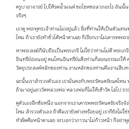
ครูบาอาจารย์ ไปให้รดน้ำมนต์ ขอโชคขอลาภอะไร อันนั้นก็ไ
จริงๆ
เราดู พระพุทธเจ้าท่านไม่อยู่แล้ว สิ่งที่ท่านให้เป็นตั
ไหม ถ้าเรายังทำชั่วได้หน้าตาเฉย ก็เรียกเราไม่เคารพพระธ
หาพระสงฆ์ก็นับถือเป็นพระเกจิ ไม่ใช่ว่าท่านไม่ดี พระเก
อินทรีย์อ่อนอยู่ คนไหนอินทรีย์แข็งท่านก็สอนธรรมะให้ ค
วัตถุประสงค์หลักของท่าน งานหลักของท่านคืองานสืบ
ฉะนั้นเราสํารวจตัวเอง เรามั่นคงกับพระรัตนตรัยแค่
ถ้ามาอยู่แถววัดหลวงพ่อ หลวงพ่อก็ไม่ให้เข้าวัด ไล่ไป ธ
ดูตัวเองอีกข้อหนึ่ง นอกจากเราเคารพพระรัตนตรัยจริงจ
ไหม สํารวจตัวเอง ถ้าศีลเรายังด่างพร้อยอยู่ เราก็ยังไม่ใช
ทำผิดศีลหน้าตาเฉย จะบอกว่าภาวนาไม่ก้าวหน้า ก็อย่าพูดด