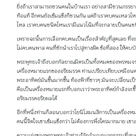
ยิ่งถ้าเราสามารถชวนคนในบ้านเรา อย่างสามีชวนภรรยาภา
ท้อแท้ อีกคนยังเข้มแข็งก็ชวนกัน แต่ถ้าเราคบคนเหลว
ไหล เราคบคนชนิดไหนเรามีแนวโน้มที่จะกลายเป็นคนชน
เพราะฉะนั้นการเลือกคบคนเป็นเรื่องสำคัญที่สุดเลย ที่จะดำ
ไม่คบคนพาล คนที่ชักนําเราไปสู่ทางผิด ข้อที่สอง ให้คบบัณ
พระพุทธเจ้าถึงบอกกัลยาณมิตรเป็นทั้งหมดของพรหมจรรย์ 
เครื่องหมายแรกของอริยมรรค ท่านเปรียบเทียบเหมือนตอ
พระอาทิตย์มันขึ้นมากขึ้น ท้องฟ้าที่ขาวๆ มันจะเปลี่ยน
คือเป็นเครื่องหมายแรกที่บอกเราว่าพระอาทิตย์กําลังจะขึ
อริยมรรคอริยผลได้
อีกที่หนึ่งท่านก็สอนบอกว่าโยนิโสมนสิการเป็นเครื่อ
คนนี้จิตใจเขาเข้มแข็งกว่า ไม่ต้องการพึ่งใครมากมาย เข
ความเก่งของพระพุทธเจ้าท่านรู้จักจําแนกแจกธรรมที่