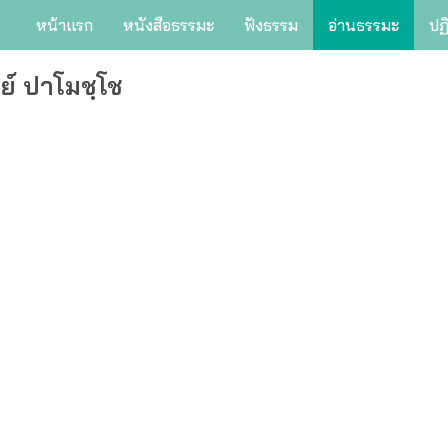
หน้าแรก
หนังสือธรรมะ
ฟังธรรม
อ่านธรรมะ
ปฏ
ย์ ปาโมชฺโช