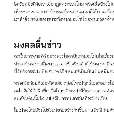
อีกข้อหนึ่งก็คือเราเชื่อกฎแห่งกรรมไหม หรือเชื่อบ้างไม่เ
เพียรของเราเอง เราทำกรรมที่เหมาะสมเราก็ได้รับผลที่เ
เราทำชั่วเราไปขอพรพระทั้งหลายอะไรนี่ ขอพรเทวดาทั้งห
มงคลตื่นข่าว
ฉะนั้นชาวพุทธที่ดี อย่างพระโสดาบันท่านจะไม่เชื่อเรื่องมงค
น่าจะเป็นมงคลตื่นข่าวแต่เอาเข้าจริงแล้วก็เป็นมงคลตื่
นี้จัดกิจกรรมไปบิณฑบาต โอ๊ย คนแห่เป็นพันเป็นหมื่นคน น
หรือเมื่อก่อนก็เชื่อที่อินเดีย ฤๅษีชีไพรมีฤทธิ์เยอะอย่าง
อะไร จิตใต้สํานึกที่เราวิ่งไปหาสิ่งเหล่านี้ก็เพราะความอ
ตะเคียนต้นนี้ขลัง ไปไหว้ไปกราบ สารพัดที่จะมีจะเป็น
ในเมืองไทยเต็มไปด้วยนิยายสร้างกันขึ้นมา แล้วก็มีสินค้าตา