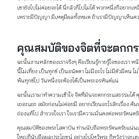
เขายังไปไม่ค่อยจะได้ นี่กลัวก็ไปไม่ได้ พวกหนึ่งก็อย
เพราะมีปัญญา มีเหตุมีผลทั้งหมด ถ้าเรามีปัญญาเห็นคว
คุณสมบัติของจิตที่จะตกก
ฉะนั้นงานหลักของเราจริงๆ คือเรียนรู้กายรู้ใจของเรา หน้
นี้ไม่เที่ยง เป็นทุกข์ เป็นอนัตตา ไม่มีอะไร ไม่มีตัวมีตน 
พ้นทุกข์ไป วันหนึ่งจะต้องได้เป็นพระอรหันต์แน่
ฉะนั้นเรามาทำความเข้าใจ จิตที่มันจะตกกระแสธรรมได้ คุณ
เยอะแยะ สมัยก่อนไม่ค่อยมี อยากเรียนอะไรสักเรื่อง ค้น
ถ่องแท้ไป สํารวจใจเรา ใจเรามีความมั่นคงต่อพระรัตนตรั
คุณสมบัติของพระโสดาบัน ท่านนับถือพระรัตนตรัยแน่นแ
ใหญ่ก็นับถือผลประโยชน์ อย่างไปไหว้พระ ก็หวังว่าจะเฮงจ