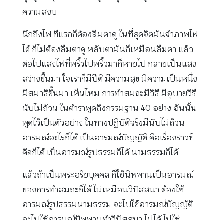
ความสงบ
นึกถึงไฟ ทีแรกก็ต้องลืมตาดู ในที่สุดจิตมันจำภาพไฟ
ได้ ก็ไม่ต้องลืมตาดู หลับตามันก็เหมือนลืมตา แล้ว
ต่อไปแสงไฟที่พริ้วไปพริ้วมาก็หายไป กลายเป็นแสง
สว่างขึ้นมา ใจเราก็มีปีติ มีความสุข มีความเป็นหนึ่ง
มีสมาธิขึ้นมา เห็นไหม การทำสมถะมีวิธี มีอุบายวิธี
นับไม่ถ้วน ในตำราพูดถึงกรรมฐาน 40 อย่าง อันนั้น
พูดไว้เป็นตัวอย่าง ในทางปฏิบัติจริงมีนับไม่ถ้วน
อารมณ์อะไรก็ได้ เป็นอารมณ์บัญญัติ คือเรื่องราวที่
คิดก็ได้ เป็นอารมณ์รูปธรรมก็ได้ นามธรรมก็ได้
แล้วถ้าเป็นพระอริยบุคคล ก็ใช้นิพพานเป็นอารมณ์
ของการทำสมถะก็ได้ ไม่เหมือนวิปัสสนา ต้องใช้
อารมณ์รูปธรรมนามธรรม จะไปใช้อารมณ์บัญญัติ
จะไปใช้อารมณ์นิพพานทำวิปัสสนา ไม่ได้ ไม่ใช่