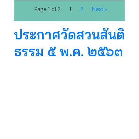
Page 1 of 2
1
2
Next »
ประกาศวัดสวนสันติ
ธรรม ๕ พ.ค. ๒๕๖๓
ตามที่ทางวัดสวนสันติธรรมได้เปิดให้ลงชื่อเข้าพัก
ภาวนาที่วัด และได้มีการลงชื่อไปจนถึงเดือน
มิถุนายน ๒๕๖๓ นั้น ทางวัดขอยกเลิกการรับญาติ
ธรรมเข้าพักภาวนาทั้งหมด เนื่องด้วยสถานการณ์
การระบาดของโรคติดต่อโควิด-๑๙