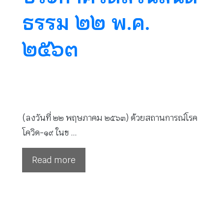
ธรรม ๒๒ พ.ค.
๒๕๖๓
(ลงวันที่ ๒๒ พฤษภาคม ๒๕๖๓) ด้วยสถานการณ์โรค
โควิด-๑๙ ในข …
Read more