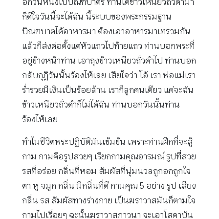
อีกวันหนึ่งไปบิณฑบาตร ท่านได้ข้าวเหนียวถั่วดำมา
ก็ดีใจวันนี้จะได้ฉัน นี้ระบบของพระกรรมฐาน
บิณฑบาตได้อาหารมา ต้องเอาอาหารมาเทรวมกัน
แล้วก็ส่งต่อตั้งแต่หัวแถวไปท้ายแถว ท่านบอกพระที่
อยู่ข้างหน้าท่าน เอาถุงข้าวเหนียวถั่วดำไป ท่านบอก
กลับกุฏิวันนั้นร้องไห้เลย เสียใจว่า โอ้ เรา พ่อแม่เรา
ร่ำรวยมีเงินเป็นร้อยล้าน เราก็ลูกคนเดียว แค่จะฉัน
ข้าวเหนียวถั่วดำก็ไม่ได้ฉัน ท่านบอกวันนั้นท่าน
ร้องไห้เลย
ทำไมชีวิตพระปฏิบัติมันเข้มข้น เพราะท่านฝึกที่จะสู้
กาม กามคือรูปสวยๆ เรียกกามคุณอารมณ์ รูปที่สวย
รสที่อร่อย กลิ่นที่หอม สัมผัสที่นุ่มนวลถูกอกถูกใจ
ตา หู จมูก กลิ่น มีกลิ่นที่ดี กามคุณ 5 อย่าง รูป เสียง
กลิ่น รส สัมผัสทางร่างกาย เป็นฆราวาสมันก็ตามใจ
กามไปเรื่อยๆ ฉะนั้นฆราวาสภาวนา จะเอาโสดาบัน