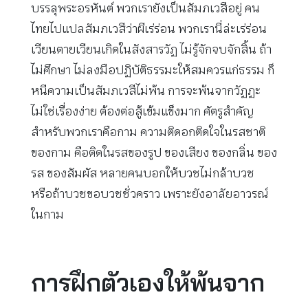
บรรลุพระอรหันต์ พวกเรายังเป็นสัมภเวสีอยู่ คน
ไทยไปแปลสัมภเวสีว่าผีเร่ร่อน พวกเรานี่ล่ะเร่ร่อน
เวียนตายเวียนเกิดในสังสารวัฏ ไม่รู้จักจบจักสิ้น ถ้า
ไม่ศึกษา ไม่ลงมือปฏิบัติธรรมะให้สมควรแก่ธรรม ก็
หนีความเป็นสัมภเวสีไม่พ้น การจะพ้นจากวัฏฏะ
ไม่ใช่เรื่องง่าย ต้องต่อสู้เข้มแข็งมาก ศัตรูสำคัญ
สำหรับพวกเราคือกาม ความติดอกติดใจในรสชาติ
ของกาม คือติดในรสของรูป ของเสียง ของกลิ่น ของ
รส ของสัมผัส หลายคนบอกให้บวชไม่กล้าบวช
หรือถ้าบวชขอบวชชั่วคราว เพราะยังอาลัยอาวรณ์
ในกาม
การฝึกตัวเองให้พ้นจาก