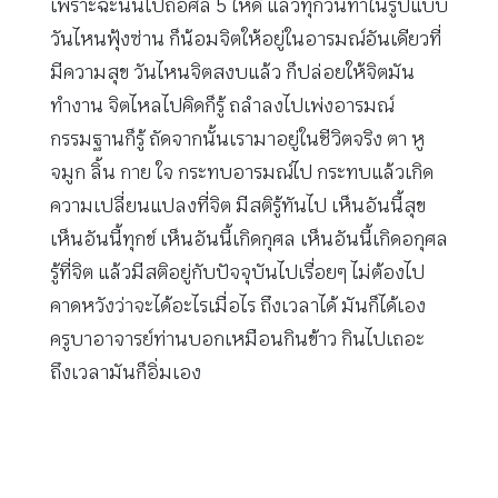
เพราะฉะนั้นไปถือศีล 5 ให้ดี แล้วทุกวันทำในรูปแบบ
วันไหนฟุ้งซ่าน ก็น้อมจิตให้อยู่ในอารมณ์อันเดียวที่
มีความสุข วันไหนจิตสงบแล้ว ก็ปล่อยให้จิตมัน
ทำงาน จิตไหลไปคิดก็รู้ ถลำลงไปเพ่งอารมณ์
กรรมฐานก็รู้ ถัดจากนั้นเรามาอยู่ในชีวิตจริง ตา หู
จมูก ลิ้น กาย ใจ กระทบอารมณ์ไป กระทบแล้วเกิด
ความเปลี่ยนแปลงที่จิต มีสติรู้ทันไป เห็นอันนี้สุข
เห็นอันนี้ทุกข์ เห็นอันนี้เกิดกุศล เห็นอันนี้เกิดอกุศล
รู้ที่จิต แล้วมีสติอยู่กับปัจจุบันไปเรื่อยๆ ไม่ต้องไป
คาดหวังว่าจะได้อะไรเมื่อไร ถึงเวลาได้ มันก็ได้เอง
ครูบาอาจารย์ท่านบอกเหมือนกินข้าว กินไปเถอะ
ถึงเวลามันก็อิ่มเอง