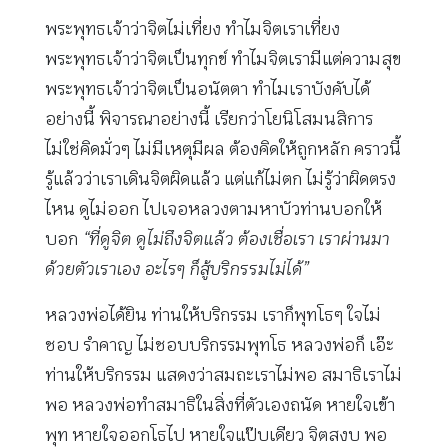
พระพุทธเจ้าว่าจิตไม่เที่ยง ทำไมจิตเราเที่ยง
พระพุทธเจ้าว่าจิตเป็นทุกข์ ทำไมจิตเรามีแต่ความสุข
พระพุทธเจ้าว่าจิตเป็นอนัตตา ทำไมเราบังคับได้
อย่างนี้ พิจารณาอย่างนี้ เรียกว่าโยนิโสมนสิการ
ไม่ใช่คิดมั่วๆ ไม่มีเหตุมีผล ต้องคิดให้ถูกหลัก คราวนี้
รู้แล้วว่าเราเดินจิตผิดแล้ว แต่แก้ไม่ตก ไม่รู้ว่าผิดตรง
ไหน ดูไม่ออก ไปเจอหลวงตามหาบัวท่านบอกให้
บอก
“ที่ดูจิต ดูไม่ถึงจิตแล้ว ต้องเชื่อเรา เราผ่านมา
ด้วยตัวเราเอง อะไรๆ ก็สู้บริกรรมไม่ได้”
หลวงพ่อได้ยิน ท่านให้บริกรรม เราก็พุทโธๆ ใจไม่
ชอบ รำคาญ ไม่ชอบบริกรรมพุทโธ หลวงพ่อก็ เอ๊ะ
ท่านให้บริกรรม แสดงว่าสมถะเราไม่พอ สมาธิเราไม่
พอ หลวงพ่อทำสมาธิในสิ่งที่ตัวเองถนัด หายใจเข้า
พุท หายใจออกโธไป หายใจแป๊บเดียว จิตสงบ พอ