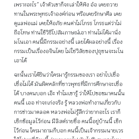
เพราะอะไร”
เจ้าตัวเขาก็จะเล่าให้ฟัง อ๋อ เคยถวาย
ทานในพระพุทธเจ้าองค์ก่อน หรือเคยรักษาศีล เคย
ดูแลพ่อแม่ เคยให้อภัย คนด่าไม่โกรธ โกรธแต่ว่าไม่
ถือโทษ ท่านใช้วิธีไปสัมภาษณ์เอา ท่านไม่ได้มานั่ง
มโนเอา คนนี้มีกรรมอย่างนี้ เลยได้ผลอย่างนี้ เรื่อง
กรรมเป็นเรื่องอจินไตย ไม่ใช่วิสัยของปุถุชนจะมโน
เอาได้
ฉะนั้นเราได้ยินว่าใครมารู้กรรมของเรา อย่าไปเชื่อ
เชื่อไม่ได้ มันผิดหลักที่ชาวพุทธที่มีการศึกษาจะเชื่อ
ได้ บางคนบอก เอ๊ะ ทำไมเขารู้ ว่าให้ไปขอขมาคนนั้น
คนนี้ เออ ท่าจะเก่งจริง รู้ หลวงพ่อทำงานเกี่ยวกับ
การข่าวมาตลอด หลวงพ่อไม่รู้สึกว่ายากอะไร เราก็
เช็กข้อมูลไว้ก่อน มีลิสต์รายชื่อ คนนี้อยู่บ้านนี้ เช็ก
ไว้ก่อน ใครมาถามก็บอก คนนี้เป็นเจ้ากรรมนายเวร