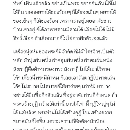
ทิพย์ เห็นแล้วกลัว อย่างเป็นพระ อยากกินอันนี้ก็ไม่
ได้กิน บอกอยากได้ของร้อนๆ ก็ได้ของเย็นๆ อยากได้
ของเย็นๆ ก็ได้ของร้อน เพราะเราอยู่โดยอาศัยชาว
บ้านเขาอยู่ ก็ได้อาหารตามมีตามได้ เลือกไม่ได้ ไม่มี
สิทธิ์เลือก ถ้าเลือกมากก็ไม่ใช่การฝึกตัวเองแล้ว
เครื่องนุ่งห่มของพระก็มีจำกัด ก็มีผ้าไตรจีวรเป็นตัว
หลัก ผ้านุ่งผืนหนึ่ง ผ้าคลุมผืนหนึ่ง ผ้าห่มผืนหนึ่ง
สังฆาฏิคือผ้าห่มของพระ สังฆาฏิ ไม่ได้เอาไว้พาด
โก้ๆ เดี๋ยวนี้พระมีผ้าห่ม ก็เลยเอาสังฆาฏิไปพาดเล่น
โก้ๆ ไม่สบาย ไม่สบายก็ใช้ยาง่ายๆ เท่าที่มี ยาบาง
อย่างได้ยินชื่อก็กลัวแล้ว ที่อยู่อาศัยท่านก็กำหนด ถ้า
พระสร้างกุฏิ กว้างได้เท่านี้ ยาวได้เท่านี้ กุฏิใหญ่ๆ ไม่
ได้ แต่หลังๆ พระท่านไม่ได้สร้างกุฏิ โยมสร้างถวาย
ขนาดมันก็โตขึ้น แต่รวมความก็คือต้องมักน้อย
ปรารถนาน้อย โลภมากมีความทุกข์ พระ ถ้าพระโลภ