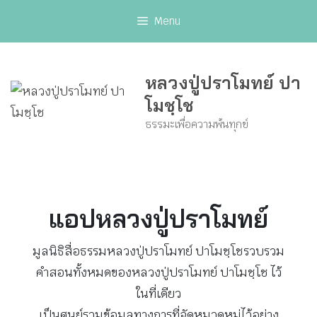
Skip
Menu
to
content
หลวงปู่ปราโมทย์ ปา
โมชฺโช
ธรรมะเพื่อความพ้นทุกข์
แอปหลวงปู่ปราโมทย์
มูลนิธิสื่อธรรมหลวงปู่ปราโมทย์ ปาโมชฺโชรวบรวม
คำสอนทั้งหมดของหลวงปู่ปราโมทย์ ปาโมชฺโช ไว้
ในที่เดียว
เป็นศูนย์รวมข้อมูลทางการที่จัดหมวดหมู่ไว้อย่าง