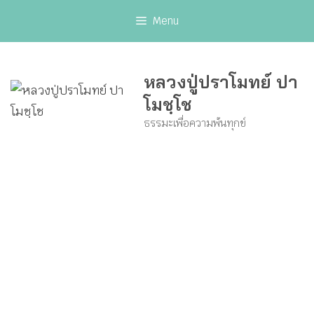
Skip
Menu
to
content
หลวงปู่ปราโมทย์ ปา
โมชฺโช
ธรรมะเพื่อความพ้นทุกข์