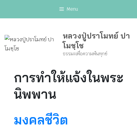
Skip
Menu
to
content
หลวงปู่ปราโมทย์ ปา
โมชฺโช
ธรรมะเพื่อความพ้นทุกข์
การทำให้แจ้งในพระ
นิพพาน
มงคลชีวิต