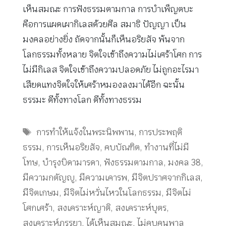
เห็นสมณะ การฟังธรรมตามกาล การบำเพ็ญตบะ
คือการแผดเผากิเลสด้วยศีล สมาธิ ปัญญา เป็น
มงคลอย่างยิ่ง ถัดจากนั้นก็เห็นอริยสัจ พ้นจาก
โลกธรรมทั้งหลาย จิตใจเข้าถึงความไม่เศร้าโศก การ
ไม่มีกิเลส จิตใจเข้าถึงความปลอดภัย ไม่ถูกอะไรมา
เสียดแทงจิตใจให้เศร้าหมองลงมาได้อีก ฉะนั้น
ธรรมะ ดีทั้งทางโลก ดีทั้งทางธรรม
Tags
การทำให้แจ้งในพระนิพพาน
,
การประพฤติ
ธรรม
,
การเห็นอริยสัจ
,
คบบัณฑิต
,
ทำงานที่ไม่มี
โทษ
,
บำรุงบิดามารดา
,
ฟังธรรมตามกาล
,
มงคล 38
,
มีความกตัญญู
,
มีความเคารพ
,
มีจิตปราศจากกิเลส
,
มีจิตเกษม
,
มีจิตไม่หวั่นไหวในโลกธรรม
,
มีจิตไม่
โศกเศร้า
,
สงเคราะห์ญาติ
,
สงเคราะห์บุตร
,
สงเคราะห์ภรรยา
,
ได้เห็นสมณะ
,
ไม่คบคนพาล