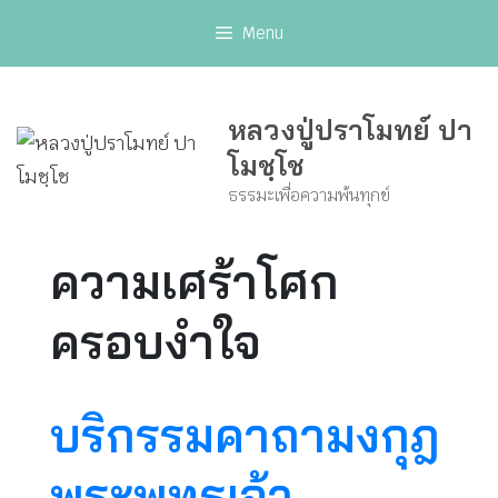
Skip
Menu
to
content
หลวงปู่ปราโมทย์ ปา
โมชฺโช
ธรรมะเพื่อความพ้นทุกข์
ความเศร้าโศก
ครอบงำใจ
บริกรรมคาถามงกุฎ
พระพุทธเจ้า