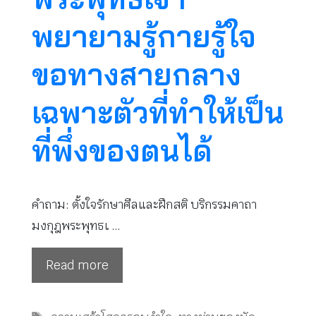
พยายามรู้กายรู้ใจ
ขอทางสายกลาง
เฉพาะตัวที่ทำให้เป็น
ที่พึ่งของตนได้
คำถาม: ตั้งใจรักษาศีลและฝึกสติ บริกรรมคาถา
มงกุฎพระพุทธเ …
Read more
Tags