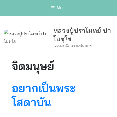
Skip
Menu
to
content
หลวงปู่ปราโมทย์ ปา
โมชฺโช
ธรรมะเพื่อความพ้นทุกข์
จิตมนุษย์
อยากเป็นพระ
โสดาบัน