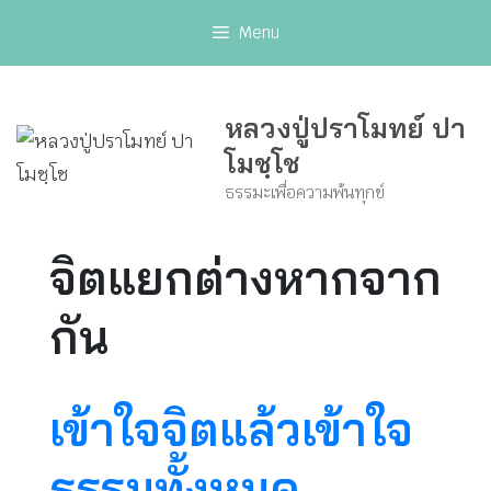
Skip
Menu
to
content
หลวงปู่ปราโมทย์ ปา
โมชฺโช
ธรรมะเพื่อความพ้นทุกข์
จิตแยกต่างหากจาก
กัน
เข้าใจจิตแล้วเข้าใจ
ธรรมทั้งหมด