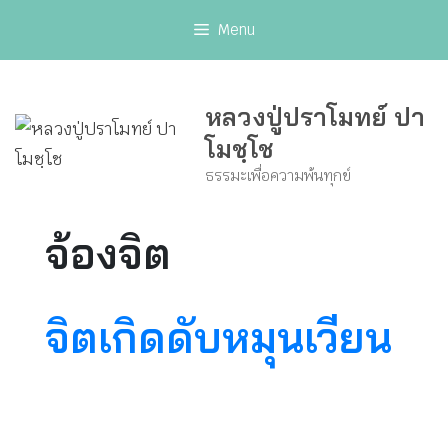
Skip
Menu
to
content
หลวงปู่ปราโมทย์ ปา
โมชฺโช
ธรรมะเพื่อความพ้นทุกข์
จ้องจิต
จิตเกิดดับหมุนเวียน