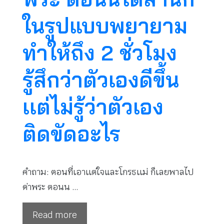
ในรูปแบบพยายาม
ทำให้ถึง 2 ชั่วโมง
รู้สึกว่าตัวเองดีขึ้น
เเต่ไม่รู้ว่าตัวเอง
ติดขัดอะไร
คำถาม: ตอนที่เอาเเต่ใจและโกรธเเม่ ก็เลยพาลไป
ด่าพระ ตอนน …
Read more