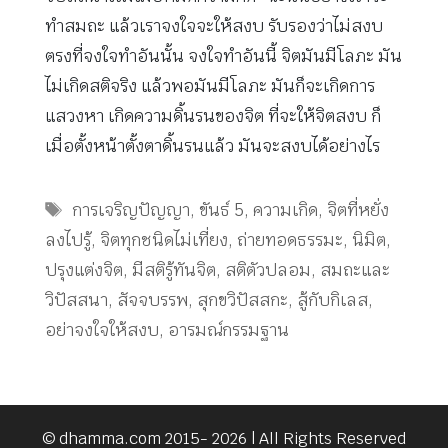
ทำสมถะ แล้วเราจงใจจะให้สงบ รับรองว่าไม่สงบ
ตรงที่จงใจทำอันนั้น จงใจทำอันนี้ จิตมันมีโลภะ มัน
ไม่เกิดสติจริง แล้วพอมันมีโลภะ มันก็จะเกิดการ
แสวงหา เกิดความดิ้นรนของจิต ที่จะให้จิตสงบ ก็
เมื่อตั้งหน้าตั้งตาดิ้นรนแล้ว มันจะสงบได้อย่างไร
Tags
การเจริญปัญญา
,
ขันธ์ 5
,
ความเกิด
,
จิตที่หยั่ง
ลงไปรู้
,
จิตทุกชนิดไม่เที่ยง
,
ถ่ายทอดธรรมะ
,
นิมิต
,
ปรุงแต่งจิต
,
มีสติรู้ทันจิต
,
สติตัวปลอม
,
สมถะและ
วิปัสสนา
,
สัจจบรรพ
,
สุกขวิปัสสกะ
,
สู้กับกิเลส
,
อย่าจงใจให้สงบ
,
อารมณ์กรรมฐาน
© dhamma.com 2015- 2026 | All Rights Reserved