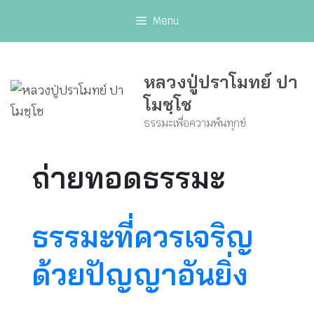
Skip
Menu
to
content
หลวงปู่ปราโมทย์ ปา
โมชฺโช
ธรรมะเพื่อความพ้นทุกข์
ถ่ายทอดธรรมะ
ธรรมะที่ควรเจริญ
ด้วยปัญญาอันยิ่ง