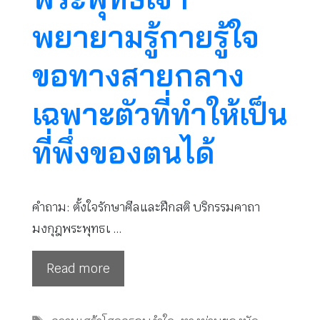
พยายามรู้กายรู้ใจ
ขอทางสายกลาง
เฉพาะตัวที่ทำให้เป็น
ที่พึ่งของตนได้
คำถาม: ตั้งใจรักษาศีลและฝึกสติ บริกรรมคาถา
มงกุฎพระพุทธเ …
Read more
Tags