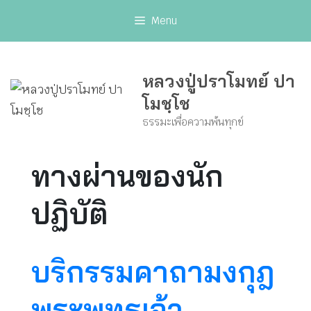
Skip
Menu
to
content
หลวงปู่ปราโมทย์ ปา
โมชฺโช
ธรรมะเพื่อความพ้นทุกข์
ทางผ่านของนัก
ปฏิบัติ
บริกรรมคาถามงกุฎ
พระพุทธเจ้า