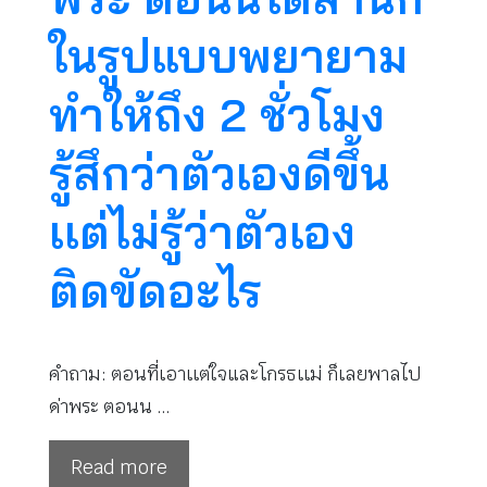
ในรูปแบบพยายาม
ทำให้ถึง 2 ชั่วโมง
รู้สึกว่าตัวเองดีขึ้น
เเต่ไม่รู้ว่าตัวเอง
ติดขัดอะไร
คำถาม: ตอนที่เอาเเต่ใจและโกรธเเม่ ก็เลยพาลไป
ด่าพระ ตอนน …
Read more