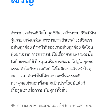
ถ้าพวกเราดำรงชีวิตไม่ถูก ชีวิตเราก็วุ่นวาย ชีวิตที่มัน
วุ่นวาย เคร่งเครียด ภาวนายาก ถ้าเราดำรงชีวิตเรา
อย่างถูกต้อง ทำหน้าที่ของเราอย่างถูกต้อง จิตใจไม่
ฟุ้งซ่านมาก การภาวนาไม่ใช่เรื่องยาก เพราะฉะนั้น
โลกิยธรรมที่ดี ก็หนุนเสริมการพัฒนาไปสู่โลกุตตร
ธรรม ถ้าโลกิยธรรมยังทำได้ไม่ดีเลย แล้วหวังโลกุ
ตตรธรรม มันทำไม่ได้หรอก ฉะนั้นธรรมะที่
พระพุทธเจ้าสอนทั้งหมดเป็นประโยชน์แล้วก็
เกื้อกูลเราเพื่อความพ้นทุกข์ทั้งสิ้น
Tags
การุณยฆาต
,
ดูแลพ่อแม่
,
ทิศ 6
,
ปรุงแต่ง
,
ภพ
,