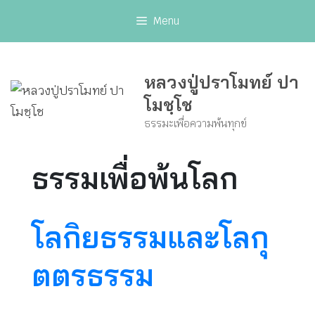
Skip
Menu
to
content
หลวงปู่ปราโมทย์ ปา
โมชฺโช
ธรรมะเพื่อความพ้นทุกข์
ธรรมเพื่อพ้นโลก
โลกิยธรรมและโลกุ
ตตรธรรม