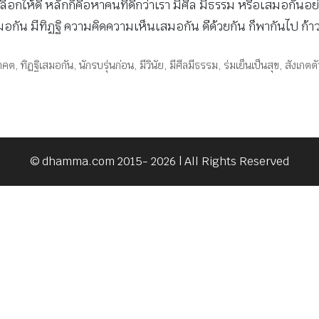
งเลือกให้ดี หลักก็คือหาคนที่ดีกว่าเรา มีศีล มีธรรม หรือเสมอกันอย่
มอกัน มีทิฏฐิ ความคิดความเห็นเสมอกัน ดีด้วยกัน ก็พากันไป ก้าวห
าคต
,
ทิฏฐิเสมอกัน
,
นักรบรุ่นก่อน
,
มีวินัย
,
มีศีลมีธรรม
,
ร่มเย็นเป็นสุข
,
สังเกตต
© dhamma.com 2015- 2026 | All Rights Reserved