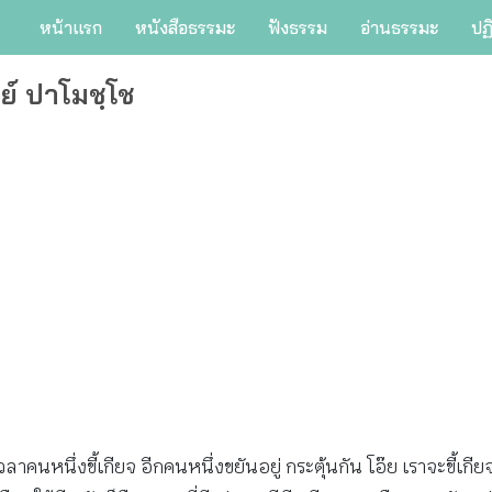
หน้าแรก
หนังสือธรรมะ
ฟังธรรม
อ่านธรรมะ
ปฏ
ย์ ปาโมชฺโช
ลาคนหนึ่งขี้เกียจ อีกคนหนึ่งขยันอยู่ กระตุ้นกัน โอ๊ย เราจะขี้เกี