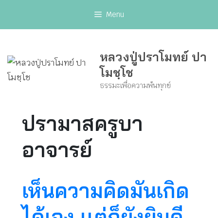
Skip
Menu
to
content
หลวงปู่ปราโมทย์ ปา
โมชฺโช
ธรรมะเพื่อความพ้นทุกข์
ปรามาสครูบา
อาจารย์
เห็นความคิดมันเกิด
ได้เอง เเต่ก็ยังยินดี