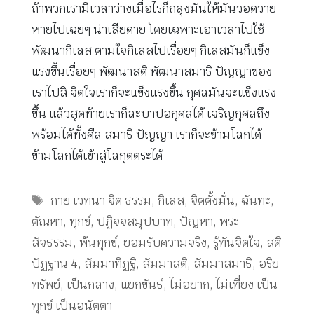
ถ้าพวกเรามีเวลาว่างเมื่อไรก็ถลุงมันให้มันวอดวาย
หายไปเฉยๆ น่าเสียดาย โดยเฉพาะเอาเวลาไปใช้
พัฒนากิเลส ตามใจกิเลสไปเรื่อยๆ กิเลสมันก็แข็ง
แรงขึ้นเรื่อยๆ พัฒนาสติ พัฒนาสมาธิ ปัญญาของ
เราไปสิ จิตใจเราก็จะแข็งแรงขึ้น กุศลมันจะแข็งแรง
ขึ้น แล้วสุดท้ายเราก็ละบาปอกุศลได้ เจริญกุศลถึง
พร้อมได้ทั้งศีล สมาธิ ปัญญา เราก็จะข้ามโลกได้
ข้ามโลกได้เข้าสู่โลกุตตระได้
Tags
กาย เวทนา จิต ธรรม
,
กิเลส
,
จิตตั้งมั่น
,
ฉันทะ
,
ตัณหา
,
ทุกข์
,
ปฏิจจสมุปบาท
,
ปัญหา
,
พระ
สัจธรรม
,
พ้นทุกข์
,
ยอมรับความจริง
,
รู้ทันจิตใจ
,
สติ
ปัฏฐาน 4
,
สัมมาทิฏฐิ
,
สัมมาสติ
,
สัมมาสมาธิ
,
อริย
ทรัพย์
,
เป็นกลาง
,
แยกขันธ์
,
ไม่อยาก
,
ไม่เที่ยง เป็น
ทุกข์ เป็นอนัตตา