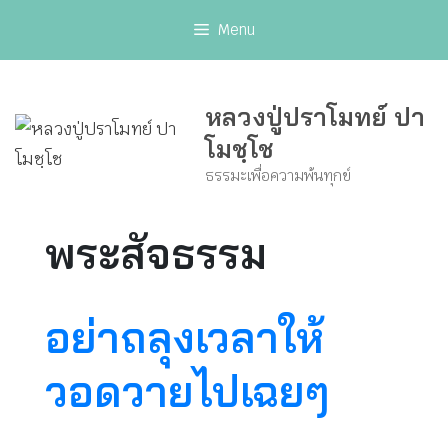
Skip
Menu
to
content
หลวงปู่ปราโมทย์ ปา
โมชฺโช
ธรรมะเพื่อความพ้นทุกข์
พระสัจธรรม
อย่าถลุงเวลาให้
วอดวายไปเฉยๆ