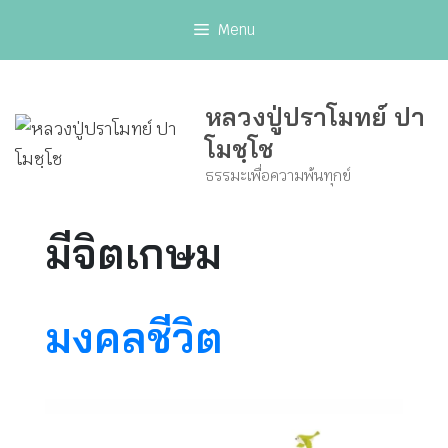
Skip
Menu
to
content
หลวงปู่ปราโมทย์ ปา
โมชฺโช
ธรรมะเพื่อความพ้นทุกข์
มีจิตเกษม
มงคลชีวิต