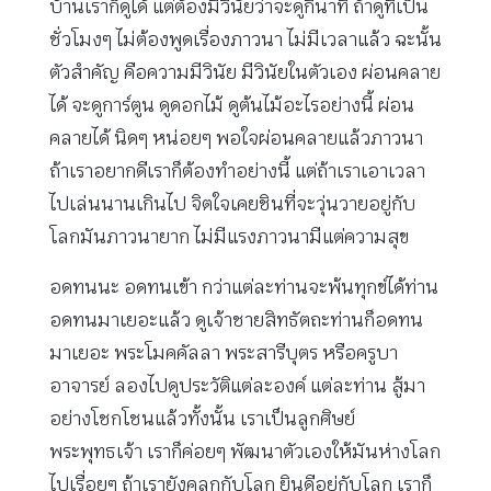
บ้านเราก็ดูได้ แต่ต้องมีวินัยว่าจะดูกี่นาที ถ้าดูทีเป็น
ชั่วโมงๆ ไม่ต้องพูดเรื่องภาวนา ไม่มีเวลาแล้ว ฉะนั้น
ตัวสำคัญ คือความมีวินัย มีวินัยในตัวเอง ผ่อนคลาย
ได้ จะดูการ์ตูน ดูดอกไม้ ดูต้นไม้อะไรอย่างนี้ ผ่อน
คลายได้ นิดๆ หน่อยๆ พอใจผ่อนคลายแล้วภาวนา
ถ้าเราอยากดีเราก็ต้องทำอย่างนี้ แต่ถ้าเราเอาเวลา
ไปเล่นนานเกินไป จิตใจเคยชินที่จะวุ่นวายอยู่กับ
โลกมันภาวนายาก ไม่มีแรงภาวนามีแต่ความสุข
อดทนนะ อดทนเข้า กว่าแต่ละท่านจะพ้นทุกข์ได้ท่าน
อดทนมาเยอะแล้ว ดูเจ้าชายสิทธัตถะท่านก็อดทน
มาเยอะ พระโมคคัลลา พระสารีบุตร หรือครูบา
อาจารย์ ลองไปดูประวัติแต่ละองค์ แต่ละท่าน สู้มา
อย่างโชกโชนแล้วทั้งนั้น เราเป็นลูกศิษย์
พระพุทธเจ้า เราก็ค่อยๆ พัฒนาตัวเองให้มันห่างโลก
ไปเรื่อยๆ ถ้าเรายังคลุกกับโลก ยินดีอยู่กับโลก เราก็