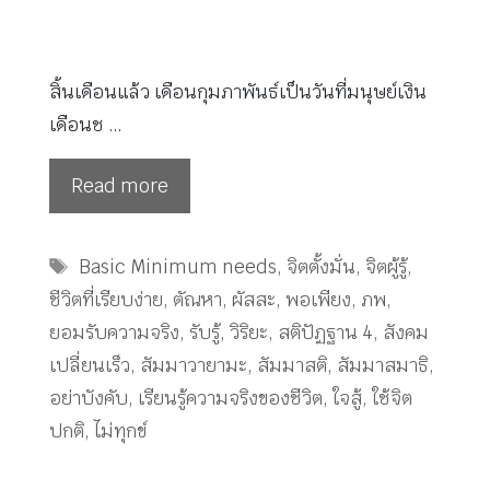
สิ้นเดือนแล้ว เดือนกุมภาพันธ์เป็นวันที่มนุษย์เงิน
เดือนช …
Read more
Tags
Basic Minimum needs
,
จิตตั้งมั่น
,
จิตผู้รู้
,
ชีวิตที่เรียบง่าย
,
ตัณหา
,
ผัสสะ
,
พอเพียง
,
ภพ
,
ยอมรับความจริง
,
รับรู้
,
วิริยะ
,
สติปัฏฐาน 4
,
สังคม
เปลี่ยนเร็ว
,
สัมมาวายามะ
,
สัมมาสติ
,
สัมมาสมาธิ
,
อย่าบังคับ
,
เรียนรู้ความจริงของชีวิต
,
ใจสู้
,
ใช้จิต
ปกติ
,
ไม่ทุกข์