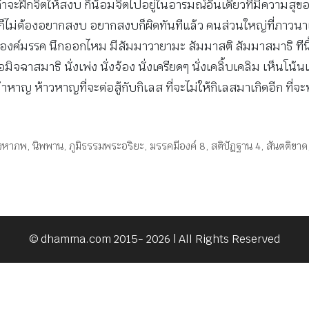
ฝึกจิตให้สงบ ก็น้อมจิตไปอยู่ในอารมณ์อันเดียวที่มีความสุขอย่า
แล้วก็ไม่ต้องอยากสงบ อยากสงบก็ผิดทันทีแล้ว คนส่วนใหญ่ที่ภาวน
ค์มรรค นึกออกไหม มีสัมมาวายามะ สัมมาสติ สัมมาสมาธิ ทีนี้อ
มิจฉาสมาธิ นั่งเพ่ง นั่งจ้อง นั่งเครียดๆ นั่งเคลิ้บเคลิม เห็น
ห้าวหาญที่จะต่อสู้กับกิเลส ที่จะไม่ให้กิเลสมาเกิดอีก ที่จะทำให
วงหาภพ
,
นิพพาน
,
ภูมิธรรมพระอริยะ
,
มรรคมีองค์ 8
,
สติปัฏฐาน 4
,
สันตติขาด
© dhamma.com 2015- 2026 | All Rights Reserved