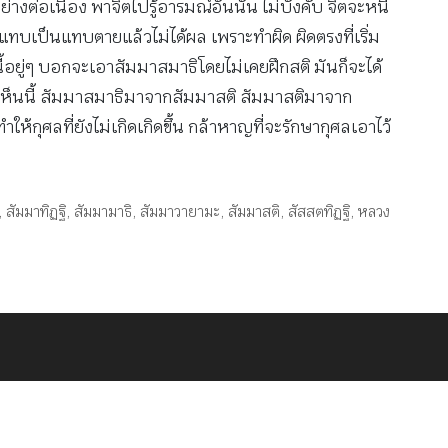
งต่อเนื่อง พาจิตไปรู้อารมณ์อันนั้น ไม่บังคับ จิตจะหนี
าแทบเป็นแทบตายแล้วไม่ได้ผล เพราะทำผิด ผิดตรงที่เริ่ม
ยู่ๆ บอกจะเอาสัมมาสมาธิโดยไม่เคยฝึกสติ มันก็จะได้
โน้นเห็นนี้ สัมมาสมาธิมาจากสัมมาสติ สัมมาสติมาจาก
้กุศลที่ยังไม่เกิดเกิดขึ้น กล้าหาญที่จะรักษากุศลเอาไว้
,
สัมมาทิฏฐิ
,
สัมมามาธิ
,
สัมมาวายามะ
,
สัมมาสติ
,
สัสสตทิฏฐิ
,
หลวง