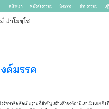
หน้าแรก
หนังสือธรรมะ
ฟังธรรม
อ่านธรรมะ
ปฏ
ย์ ปาโมชฺโช
งค์มรรค
กษาศีล ศีลเป็นฐานที่สำคัญ สร้างตึกยังต้องมีเสาเข็มเลย ศีลก็คือ