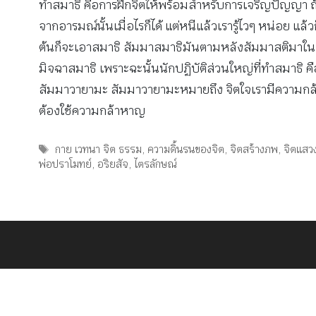
ทำสมาธิ คือการฝึกจิตให้พร้อมสำหรับการเจริญปัญญา ถ้าจะ
จากอารมณ์นั้นเมื่อไรก็ได้ แต่หนีแล้วเรารู้ไวๆ หน่อย 
ต้นก็จะเอาสมาธิ สัมมาสมาธิมันตามหลังสัมมาสติมาในอง
มิจฉาสมาธิ เพราะฉะนั้นนักปฏิบัติส่วนใหญ่ที่ทำสมาธิ คือ
สัมมาวายามะ สัมมาวายามะหมายถึง จิตใจเรามีความกล้าหาญ 
ต้องใช้ความกล้าหาญ
Tags
กาย เวทนา จิต ธรรม
,
ความดิ้นรนของจิต
,
จิตสร้างภพ
,
จิตแส
พ่อปราโมทย์
,
อริยสัจ
,
ไตรลักษณ์