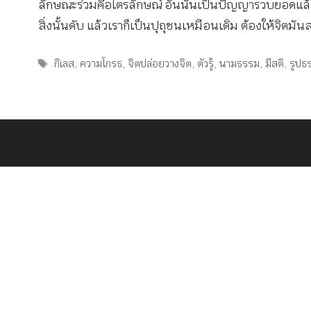
ลักษณะร่วมคือไตรลักษณ์ อันนั้นเป็นปัญญารวบยอดแล้ว เกิ
สิ่งนั้นดับ แล้วเราก็เป็นปุถุชนเหมือนเดิม ต้องให้จิตมัน
Tags
กิเลส
,
ความโกรธ
,
จิตปล่อยวางจิต
,
ตัวรู้
,
นามธรรม
,
มีสติ
,
รูปธ