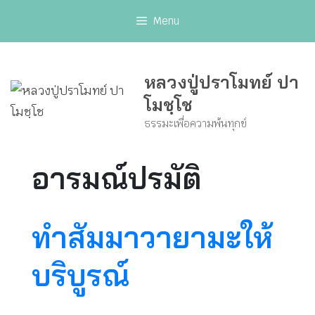
Skip
Menu
to
content
หลวงปู่ปราโมทย์ ปา
โมชฺโช
ธรรมะเพื่อความพ้นทุกข์
อารมณ์ปรมัติ
ทำสัมมาวายามะให้
บริบูรณ์