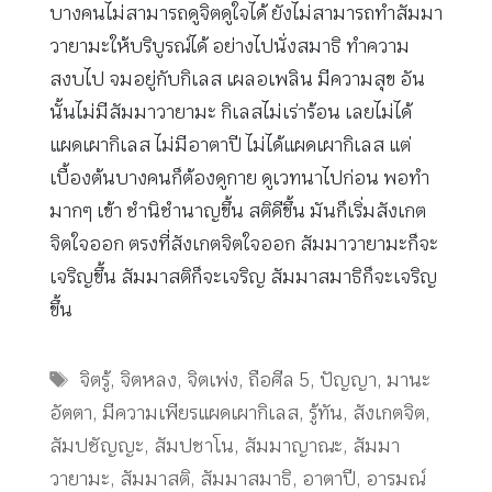
บางคนไม่สามารถดูจิตดูใจได้ ยังไม่สามารถทำสัมมา
วายามะให้บริบูรณ์ได้ อย่างไปนั่งสมาธิ ทำความ
สงบไป จมอยู่กับกิเลส เผลอเพลิน มีความสุข อัน
นั้นไม่มีสัมมาวายามะ กิเลสไม่เร่าร้อน เลยไม่ได้
แผดเผากิเลส ไม่มีอาตาปี ไม่ได้แผดเผากิเลส แต่
เบื้องต้นบางคนก็ต้องดูกาย ดูเวทนาไปก่อน พอทำ
มากๆ เข้า ชำนิชำนาญขึ้น สติดีขึ้น มันก็เริ่มสังเกต
จิตใจออก ตรงที่สังเกตจิตใจออก สัมมาวายามะก็จะ
เจริญขึ้น สัมมาสติก็จะเจริญ สัมมาสมาธิก็จะเจริญ
ขึ้น
Tags
จิตรู้
,
จิตหลง
,
จิตเพ่ง
,
ถือศีล 5
,
ปัญญา
,
มานะ
อัตตา
,
มีความเพียรแผดเผากิเลส
,
รู้ทัน
,
สังเกตจิต
,
สัมปชัญญะ
,
สัมปชาโน
,
สัมมาญาณะ
,
สัมมา
วายามะ
,
สัมมาสติ
,
สัมมาสมาธิ
,
อาตาปี
,
อารมณ์