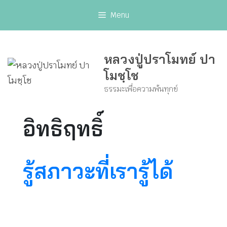
Skip
Menu
to
content
หลวงปู่ปราโมทย์ ปา
โมชฺโช
ธรรมะเพื่อความพ้นทุกข์
อิทธิฤทธิ์
รู้สภาวะที่เรารู้ได้