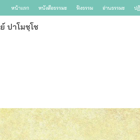
หน้าแรก
หนังสือธรรมะ
ฟังธรรม
อ่านธรรมะ
ปฏ
ย์ ปาโมชฺโช