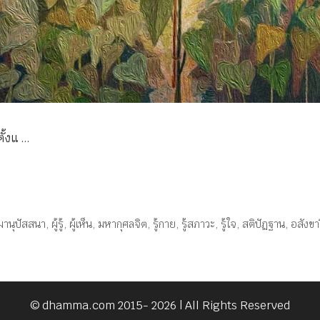
ั้งแ …
มานุปัสสนา
,
ผู้รู้
,
ผู้เห็น
,
มหากุศลจิต
,
รู้กาย
,
รู้สภาวะ
,
รู้ใจ
,
สติปัฏฐาน
,
อสังขาร
© dhamma.com 2015- 2026 | All Rights Reserved