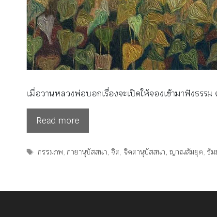
เมื่อวานหลวงพ่อบอกเรื่องจะเปิดให้จองเข้ามาฟังธรรม ต
Read more
Tags
กรรมภพ
,
กายานุปัสสนา
,
จิต
,
จิตตานุปัสสนา
,
ญาณสัมยุต
,
ธัม