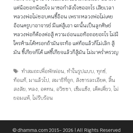
แต่น้อยอกน้อยใจ มาขอกำลังใจขออะไร เสียเวลา
หลวงพ่อไม่ชอบคนขี้อ้อน เพราะหลวงพ่อไม่เคย
อ้อนครูบาอาจารย์ มีแต่สู้เอา ฉะนั้นเป็นลูกศิษย์
หลวงพ่อก็ต้องต่อสู้ ความอ่อนแอท้อถอยอะไร ไม่มี
ใครห้ามได้หรอกถ้ามันจะท้อ แต่ท้อแล้วก็ไม่เลิก สู้
มัน ขี้เกียจก็ได้ แต่ขี้เกียจแล้วก็สู้มัน ไม่มาคร่ำครวญ
Tags
ทำสมถะเพื่อพักผ่อน
,
ทำในรูปแบบ
,
ทุกข์
,
ท้อแท้
,
มาแล้วไป
,
สมาธิที่ถูก
,
สังขารละเอียด
,
สิ้น
สงสัย
,
หลง
,
อดทน
,
อวิชชา
,
เข็มแข็ง
,
เด็ดเดี่ยว
,
ไม่
ยอมแพ้
,
ไม่รีบร้อน
© dhamma.com 2015- 2026 | All Rights Reserved