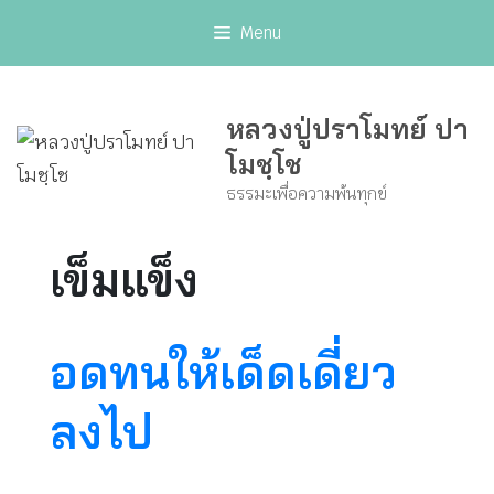
Skip
Menu
to
content
หลวงปู่ปราโมทย์ ปา
โมชฺโช
ธรรมะเพื่อความพ้นทุกข์
เข็มแข็ง
อดทนให้เด็ดเดี่ยว
ลงไป