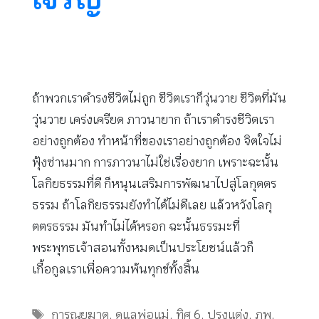
ถ้าพวกเราดำรงชีวิตไม่ถูก ชีวิตเราก็วุ่นวาย ชีวิตที่มัน
วุ่นวาย เคร่งเครียด ภาวนายาก ถ้าเราดำรงชีวิตเรา
อย่างถูกต้อง ทำหน้าที่ของเราอย่างถูกต้อง จิตใจไม่
ฟุ้งซ่านมาก การภาวนาไม่ใช่เรื่องยาก เพราะฉะนั้น
โลกิยธรรมที่ดี ก็หนุนเสริมการพัฒนาไปสู่โลกุตตร
ธรรม ถ้าโลกิยธรรมยังทำได้ไม่ดีเลย แล้วหวังโลกุ
ตตรธรรม มันทำไม่ได้หรอก ฉะนั้นธรรมะที่
พระพุทธเจ้าสอนทั้งหมดเป็นประโยชน์แล้วก็
เกื้อกูลเราเพื่อความพ้นทุกข์ทั้งสิ้น
Tags
การุณยฆาต
,
ดูแลพ่อแม่
,
ทิศ 6
,
ปรุงแต่ง
,
ภพ
,