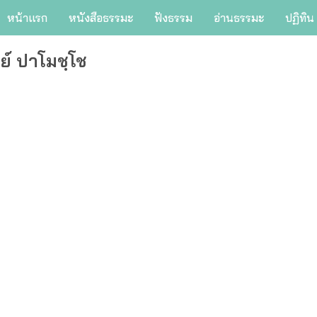
หน้าแรก
หนังสือธรรมะ
ฟังธรรม
อ่านธรรมะ
ปฏิทิน
ย์ ปาโมชฺโช