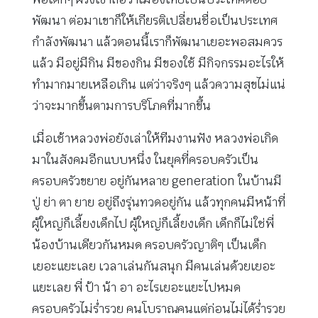
พัฒนา ต่อมาเขาก็ให้เกียรติเปลี่ยนชื่อเป็นประเทศ
กำลังพัฒนา แล้วตอนนี้เราก็พัฒนาเยอะพอสมควร
แล้ว มีอยู่มีกิน มีของกิน มีของใช้ มีกิจกรรมอะไรให้
ทำมากมายเหลือเกิน แต่ว่าจริงๆ แล้วความสุขไม่แน่
ว่าจะมากขึ้นตามการบริโภคที่มากขึ้น
เมื่อเช้าหลวงพ่อยังเล่าให้ทีมงานฟัง หลวงพ่อเกิด
มาในสังคมอีกแบบหนึ่ง ในยุคที่ครอบครัวเป็น
ครอบครัวขยาย อยู่กันหลาย generation ในบ้านมี
ปู่ ย่า ตา ยาย อยู่ถึงรุ่นทวดอยู่กัน แล้วทุกคนมีหน้าที่
ผู้ใหญ่ก็เลี้ยงเด็กไป ผู้ใหญ่ก็เลี้ยงเด็ก เด็กก็ไม่ใช่พี่
น้องบ้านเดียวกันหมด ครอบครัวญาติๆ เป็นเด็ก
เยอะแยะเลย เวลาเล่นกันสนุก มีคนเล่นด้วยเยอะ
แยะเลย พี่ ป้า น้า อา อะไรเยอะแยะไปหมด
ครอบครัวไม่ร่ำรวย คนโบราณคนแต่ก่อนไม่ได้ร่ำรวย