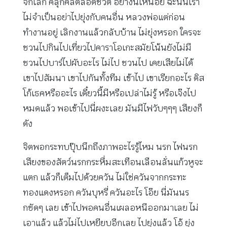
จักเลิก คลุกคลีตลอดชีวิต อย่างนี้เหนื่อย ฉะนั้นเรา
ไม่จำเป็นอย่าไปยุ่งกับคนอื่น หลวงพ่อแต่ก่อน
ทำงานอยู่ เลิกงานแล้วกลับบ้าน ไม่ยุ่งหรอก ใครจะ
ชวนไปกินไปเที่ยวไปคาราโอเกะสมัยโน้นยังไม่มี
ชวนไปบาร์ไปผับอะไร ไม่ไป ชวนไป เคยเสียไม่ได้
เขาไปสัมนา เขาไปกันทั้งทีม เข้าไป เขาเรียกอะไร ดิส
โก้เธคหรืออะไร เดี๋ยวนี้มีหรือเปล่าไม่รู้ หรือเจ๊งไป
หมดแล้ว พอเข้าไปนี่ผงะเลย มันมีไฟวับๆๆๆ เสียงก็
ดัง
จิตพอกระทบปุ๊บนึกถึงภาพอะไรรู้ไหม นรก ไฟนรก
เสียงของสัตว์นรกกระหึ่มสะเทือนเลือนลั่นแก้วหูจะ
แตก แล้วก็เต็มไปด้วยควัน ไม่ใช่ควันจากกระทะ
ทองแดงหรอก ควันบุหรี่ ควันอะไร โอ๊ย นี่มันนร
กชัดๆ เลย เข้าไปพอคนอื่นเผลอหนีออกมาเลย ไม่
เอาแล้ว แล้วไม่ไปเหยียบอีกเลย ไปยุ่งแล้ว โอ้ ยุ่ง