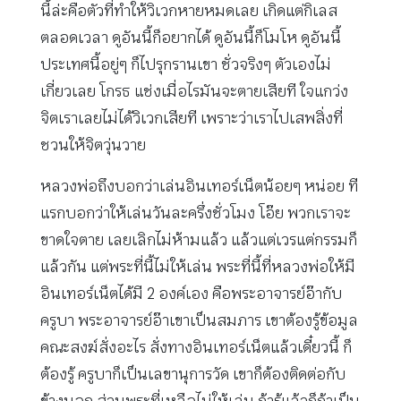
นี้ล่ะคือตัวที่ทำให้วิเวกหายหมดเลย เกิดแต่กิเลส
ตลอดเวลา ดูอันนี้ก็อยากได้ ดูอันนี้ก็โมโห ดูอันนี้
ประเทศนี้อยู่ๆ ก็ไปรุกรานเขา ชั่วจริงๆ ตัวเองไม่
เกี่ยวเลย โกรธ แช่งเมื่อไรมันจะตายเสียที ใจแกว่ง
จิตเราเลยไม่ได้วิเวกเสียที เพราะว่าเราไปเสพสิ่งที่
ชวนให้จิตวุ่นวาย
หลวงพ่อถึงบอกว่าเล่นอินเทอร์เน็ตน้อยๆ หน่อย ที
แรกบอกว่าให้เล่นวันละครึ่งชั่วโมง โอ๊ย พวกเราจะ
ขาดใจตาย เลยเลิกไม่ห้ามแล้ว แล้วแต่เวรแต่กรรมก็
แล้วกัน แต่พระที่นี้ไม่ให้เล่น พระที่นี้ที่หลวงพ่อให้มี
อินเทอร์เน็ตได้มี 2 องค์เอง คือพระอาจารย์อ๊ากับ
ครูบา พระอาจารย์อ๊าเขาเป็นสมภาร เขาต้องรู้ข้อมูล
คณะสงฆ์สั่งอะไร สั่งทางอินเทอร์เน็ตแล้วเดี๋ยวนี้ ก็
ต้องรู้ ครูบาก็เป็นเลขานุการวัด เขาก็ต้องติดต่อกับ
ข้างนอก ส่วนพระที่เหลือไม่ให้เล่น ถ้ารู้แล้วก็ถ้าเป็น