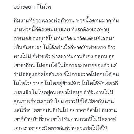
อย่างอยากก็โมโห
ทีมงานที่ช่วยหลวงพ่อทำงาน พวกนี้อดทนมาก ทีม
งานพวกนี้ก็ต้องชมเชยเลย ทีแรกต้องเจอพายุ
อารมณ์ของญาติโยมที่มาวัด มาวัดแต่ขนกิเลสมา
เป็นคันรถเลย ไม่ได้อย่างใจก็ฟาดหัวฟาดหาง อ้าว
หางไม่มี ก็ฟาดหัว ฟาดขา ทีมงานก็เก่ง อดทน ถูก
เขาด่าก็ทน ไม่ตอบโต้ ในใจอาจจะอยากชกแล้ว แต่
ว่ามีสติดูแลจิตใจตัวเอง ก็ไม่อาละวาดไม่ตอบโต้ คน
โมโหโวยวายๆ โมโหอยู่ข้างเดียว โมโหได้พักเดียวก็
เบื่อแล้ว โมโหอยู่คนเดียวไม่สนุก ถ้าทีมงานไม่มี
คุณภาพก็ทะเลาะกับโยม คราวนี้ก็โต้เถียงกันนาน
แต่นี้ก็จบ อยากบ่นก็บ่นไป อยากด่าก็ด่าไป ทีมงาน
เขาก็ทำหน้าที่ของเขาไป ทีมงานพวกนี้ไม่มีสตางค์
เออ เขาอาจจะมีสตางค์แต่ว่าหลวงพ่อไม่ได้ให้