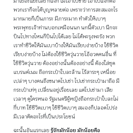
มาเยอะแยะเลย ก็แจก ไม่เอาไปขาย เอาไปแจกต่อ
พวกเราก็จะได้บุญหลายต่อ เพราะว่าการสะสมอะไร
มากมายก็เป็นภาระ มีภาระมาก ทำตัวให้เบาๆ
พระพุทธเจ้าท่านบอกเหมือนนก นกนี้ตัวเบา นึกจะ
บินไปทางไหนก็บินไปได้เลย ไม่ได้พะรุงพะรัง พวก
เราทำชีวิตให้มันเบาบ้างให้มันเรียบง่ายบ้าง ใช้ชีวิต
เรียบง่ายบ้าง ไม่ต้องใช้ชีวิตวุ่นวายโอ้อวดคนอื่น ที่
ใช้ชีวิตวุ่นวาย ต้องอย่างนั้นต้องอย่างนี้ ต้องใส่ชุด
แบรนด์เนม ถือกระเป๋าใบละล้าน ไร้สาระๆ เหนื่อย
เปล่าๆ บางคนถึงขนาดไปเช่า ไปเช่ากระเป๋ามาถือ มี
กระเป๋าเท่ๆ เปลี่ยนอยู่เรื่อยเลย แต่ไปเช่ามา เสีย
เวลาๆ ดูใครหนอ รัฐมนตรีผู้หญิงถือกระเป๋าใบละไม่
กี่บาท ใช้ชีวิตเบาๆ ใช้ชีวิตเบาๆ สมองก็ปลอดโปร่ง
มีเวลาคิดอะไรที่เป็นประโยชน์
ฉะนั้นอันแรกเลย
รู้จักมักน้อย มักน้อยคือ