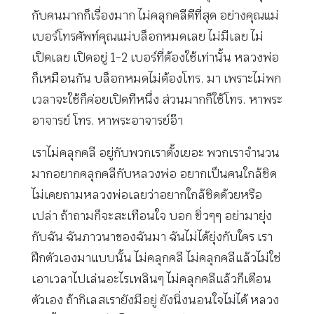
กับคนมากก็เรื่องมาก ไม่คลุกคลีดีที่สุด อย่างคุณแม่
เบอร์โทรศัพท์คุณแม่บล็อกหมดเลย ไม่มีเลย ไม่
เปิดเลย เปิดอยู่ 1-2 เบอร์ที่ต้องใช้เท่านั้น หลวงพ่อ
ก็เหมือนกัน บล็อกหมดไม่ต้องโทร. มา เพราะไม่พก
เวลาจะใช้ก็ค่อยเปิดทีหนึ่ง ส่วนมากก็ใช้โทร. หาพระ
อาจารย์ โทร. หาพระอาจารย์อ๊า
เราไม่คลุกคลี อยู่กับพวกเราตั้งเยอะ พวกเราจำนวน
มากอยากคลุกคลีกับหลวงพ่อ อยากเป็นคนใกล้ชิด
ไม่เคยถามหลวงพ่อเลยว่าอยากใกล้ชิดด้วยหรือ
เปล่า ถ้าถามก็จะสะเทือนใจ บอก ชิ่วๆๆ อย่ามายุ่ง
กับฉัน ฉันภาวนาของฉันมา ฉันไม่ได้ยุ่งกับใคร เรา
ฝึกตัวเองมาแบบนั้น ไม่คลุกคลี ไม่คลุกคลีแล้วไม่ใช่
เอาเวลาไปเล่นอะไรเพลินๆ ไม่คลุกคลีแล้วก็เตือน
ตัวเอง ถ้ากิเลสเรายังมีอยู่ ยังนิ่งนอนใจไม่ได้ หลวง