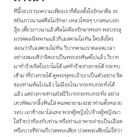
ทีนี้จะปรารภความเพียรเราก็ต้องตั้งใจรักษาศีล จะ
ขยันภาวนาแต่ศีลไม่รักษา เหลวไหลๆ บางคนบอก
อุ๊ย เดี๋ยวภาวนาแล้วศีลไม่ต้องรักษาหรอก พอบรรลุ
มรรคผลนิพพานแล้วกิเลสตามไม่ทัน ใครสั่งใคร
สอนว่ากิเลสตามไม่ทัน วิบากตามเราตลอดเวลา
อย่างสมมติว่าจิตเราเป็นพระอรหันต์ไปแล้ว วิบาก
มาทำร้ายจิตใจเราไม่ได้ แต่ทำร้ายร่างกายได้ กระทบ
เข้ามาที่ร่างกายได้ ดูพระพุทธเจ้าเราเป็นตัวอย่าง จิต
ของท่านพ้นไปแล้ว ไม่มีอะไรมากระทบกระทั่งได้
แล้ว แต่ร่างกายท่านยังมีวิบากกระทบกระทั่ง อย่าง
เทวทัตมากลิ้งหินใส่ คนพยายามจะฆ่าท่านตั้งหลาย
รอบ เอาช้างมาไล่แทง พวกผู้หญิงไปจ้างผู้หญิงมา
ใส่ร้ายว่าท้องกับท่าน หรือท่านอาพาธถ่ายเป็นเลือด
หรือบางทีท่านก็ปวดพระเศียร ปวดพระเศียรไม่ใช่ว่า