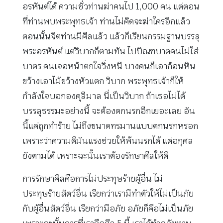
อรหันต์ได้ ความชั่วท่านฆ่าคนไป 1,000 คน แต่ตอน
ที่ท่านพบพระพุทธเจ้า ท่านไม่คิดจะฆ่าใครอีกแล้ว
ตอนนั้นจิตท่านมีศีลแล้ว แล้วก็เรียนกรรมฐานบรรลุ
พระอรหันต์ แต่วิบากก็ตามทัน ไปบิณฑบาตคนไม่ใส่
บาตร คนเจอหน้าตกใจวิ่งหนี บางคนก็เอาก้อนหิน
ขว้างเอาไม้ขว้างหัวแตก วิบาก พระพุทธเจ้าก็ให้
กำลังใจบอกองคุลีมาล นี่เป็นวิบาก ถ้าเธอไม่ได้
บรรลุธรรมะอย่างนี้ จะต้องตกนรกอีกเยอะเลย อัน
นี้แค่ถูกทำร้าย ไม่ถึงขนาดทรมานแบบตกนรกหรอก
เพราะว่าความดีมันแรงช่วยให้พ้นนรกได้ แต่อกุศล
ยังตามได้ เพราะฉะนั้นเราต้องรักษาศีลให้ดี
การรักษาศีลคือการไม่ประทุษร้ายผู้อื่น ไม่
ประทุษร้ายสัตว์อื่น เรียกว่าเรามีทำตัวให้ไม่เป็นภัย
กับผู้อื่นสัตว์อื่น เรียกว่ามีอภัย อภัยก็คือไม่เป็นภัย