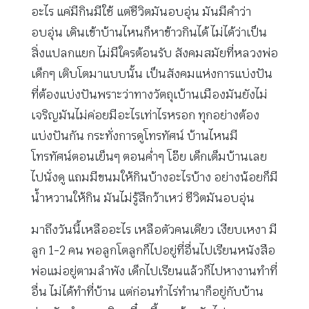
อะไร แค่มีกินมีใช้ แต่ชีวิตมันอบอุ่น มันมีคำว่า
อบอุ่น เดินเข้าบ้านไหนก็หาข้าวกินได้ ไม่ได้ว่าเป็น
สิ่งแปลกแยก ไม่มีใครต้อนรับ สังคมสมัยที่หลวงพ่อ
เด็กๆ เติบโตมาแบบนั้น เป็นสังคมแห่งการแบ่งปัน
ที่ต้องแบ่งปันพราะว่าทางวัตถุเบ้านเมืองมันยังไม่
เจริญมันไม่ค่อยมีอะไรเท่าไรหรอก ทุกอย่างต้อง
แบ่งปันกัน กระทั่งการดูโทรทัศน์ บ้านไหนมี
โทรทัศน์ตอนเย็นๆ ตอนค่ำๆ โอ๊ย เด็กเต็มบ้านเลย
ไปนั่งดู แถมมีขนมให้กินบ้างอะไรบ้าง อย่างน้อยก็มี
น้ำหวานให้กิน มันไม่รู้สึกว้าเหว่ ชีวิตมันอบอุ่น
มาถึงวันนี้เหลืออะไร เหลือตัวคนเดียว เงียบเหงา มี
ลูก 1-2 คน พอลูกโตลูกก็ไปอยู่ที่อื่นไปเรียนหนังสือ
พ่อแม่อยู่ตามลำพัง เด็กไปเรียนแล้วก็ไปหางานทำที่
อื่น ไม่ได้ทำที่บ้าน แต่ก่อนทำไร่ทำนาก็อยู่กับบ้าน