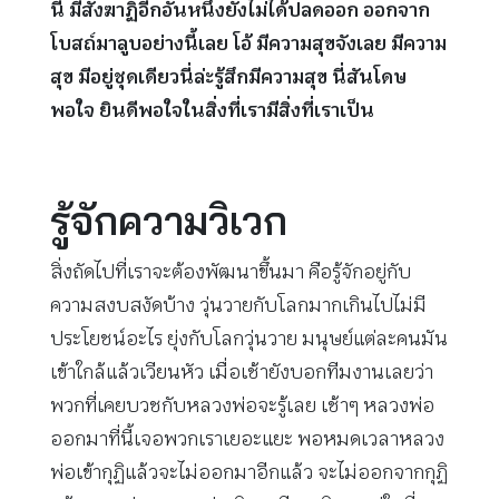
นี้ มีสังฆาฏิอีกอันหนึ่งยังไม่ได้ปลดออก ออกจาก
โบสถ์มาลูบอย่างนี้เลย โอ้ มีความสุขจังเลย มีความ
สุข มีอยู่ชุดเดียวนี่ล่ะรู้สึกมีความสุข นี่สันโดษ
พอใจ ยินดีพอใจในสิ่งที่เรามีสิ่งที่เราเป็น
รู้จักความวิเวก
สิ่งถัดไปที่เราจะต้องพัฒนาขึ้นมา คือรู้จักอยู่กับ
ความสงบสงัดบ้าง วุ่นวายกับโลกมากเกินไปไม่มี
ประโยชน์อะไร ยุ่งกับโลกวุ่นวาย มนุษย์แต่ละคนมัน
เข้าใกล้แล้วเวียนหัว เมื่อเช้ายังบอกทีมงานเลยว่า
พวกที่เคยบวชกับหลวงพ่อจะรู้เลย เช้าๆ หลวงพ่อ
ออกมาที่นี้เจอพวกเราเยอะแยะ พอหมดเวลาหลวง
พ่อเข้ากุฏิแล้วจะไม่ออกมาอีกแล้ว จะไม่ออกจากกุฏิ