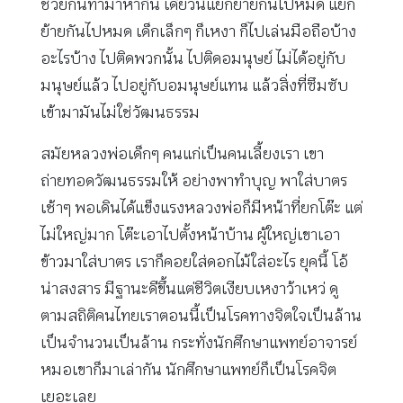
ช่วยกันทำมาหากิน เดี๋ยวนี้แยกย้ายกันไปหมด แยก
ย้ายกันไปหมด เด็กเล็กๆ ก็เหงา ก็ไปเล่นมือถือบ้าง
อะไรบ้าง ไปติดพวกนั้น ไปติดอมนุษย์ ไม่ได้อยู่กับ
มนุษย์แล้ว ไปอยู่กับอมนุษย์แทน แล้วสิ่งที่ซึมซับ
เข้ามามันไม่ใช่วัฒนธรรม
สมัยหลวงพ่อเด็กๆ คนแก่เป็นคนเลี้ยงเรา เขา
ถ่ายทอดวัฒนธรรมให้ อย่างพาทำบุญ พาใส่บาตร
เช้าๆ พอเดินได้แข็งแรงหลวงพ่อก็มีหน้าที่ยกโต๊ะ แต่
ไม่ใหญ่มาก โต๊ะเอาไปตั้งหน้าบ้าน ผู้ใหญ่เขาเอา
ข้าวมาใส่บาตร เราก็คอยใส่ดอกไม้ใส่อะไร ยุคนี้ โอ้
น่าสงสาร มีฐานะดีขึ้นแต่ชีวิตเงียบเหงาว้าเหว่ ดู
ตามสถิติคนไทยเราตอนนี้เป็นโรคทางจิตใจเป็นล้าน
เป็นจำนวนเป็นล้าน กระทั่งนักศึกษาแพทย์อาจารย์
หมอเขาก็มาเล่ากัน นักศึกษาแพทย์ก็เป็นโรคจิต
เยอะเลย