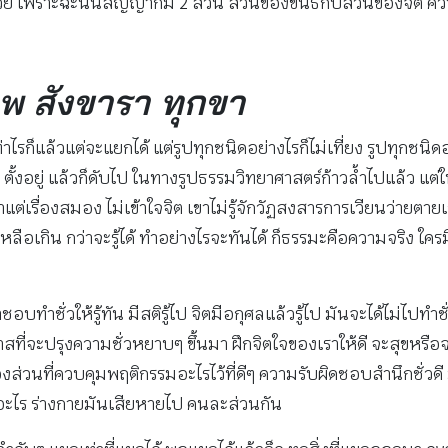
้วย เพราะฉะนั้นสัญญาก็มี 2 ส่วน ส่วนของขันธ์กับส่วนของจิต คว
เพ สังขารา ทุกขา
แล้วแต่จะแยกได้ แต่รูปทุกชนิดอย่างไรก็ไม่เที่ยง รูปทุกชนิดอย่
้น ตั้งอยู่ แล้วก็ดับไป ในทางรูปธรรมวิทยาศาสตร์ก้าวล้ำไปแล้ว 
ต่เรื่องสมอง ไม่เข้าใจจิต เขาไม่รู้จักวัฏสงสารการเวียนว่ายตายเก
อเกิน กว่าจะรู้ได้ ทำอย่างไรจะทันได้ ก็ธรรมะคือความจริง ใคร
ทำชั่วให้รู้ทัน มีสติรู้ไป จิตมีอกุศลแล้วรู้ไป มันจะได้ไม่ไปท
โอกาสที่จะปรุงความชั่วหยาบๆ ขึ้นมา ฝึกจิตใจของเราให้ดี จะสุขหรื
วนที่ควบคุมพฤติกรรมอะไรไว้ที่ดีๆ ความรับผิดชอบสำนึกชั่วดี ม
อะไร ร่างกายมันเสียหายไป คนละส่วนกัน