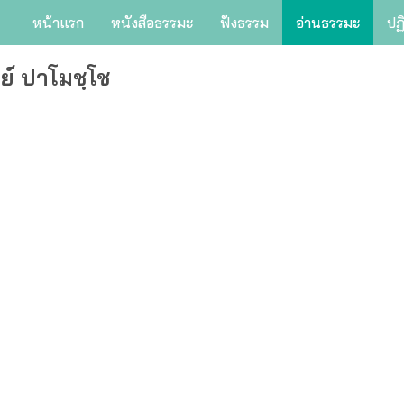
หน้าแรก
หนังสือธรรมะ
ฟังธรรม
อ่านธรรมะ
ปฏ
ย์ ปาโมชฺโช