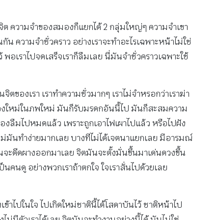
งจิต ความจำของสมองก็แยกได้ 2 กลุ่มใหญ่ๆ ความจำเขา
ือนกัน ความจำชั่วคราว อย่างเราจะทำอะไรเฉพาะหน้าไม่ใช่
้ พอเราไปจดเสร็จเราก็ลืมเลย นี่มันจำชั่วคราวเฉพาะใช้
นจิตของเรา เราทำความชั่วมากๆ เราไม่จำหรอกว่าเราฆ่า
วงใหม่ในภพใหม่ มันก็รับมรดกอันนี้ไป มันก็สะสมความ
มองลืมไปหมดแล้ว เพราะถูกเอาไฟเผาไปแล้ว หรือไปฝัง
หม่มันทำง่ายมากเลย บางทีไม่ได้เจตนาแยกเลย มีอารมณ์
ันจะดีดผางออกมาเลย จิตมันจะตั้งมั่นขึ้นมาเด่นดวงขึ้น
ตเป็นคนดู อย่างพวกเราถ้าตกใจ ใจเราสั่นไปด้วยเลย
เข้าไปในใจ ไปเกิดใหม่ชาตินี้ได้โสดาบันไว้ ชาติหน้าไป
่มีตัวเราได้เลย จิตมันจะทำงานอย่างนี้ได้ มันไม่ใช่