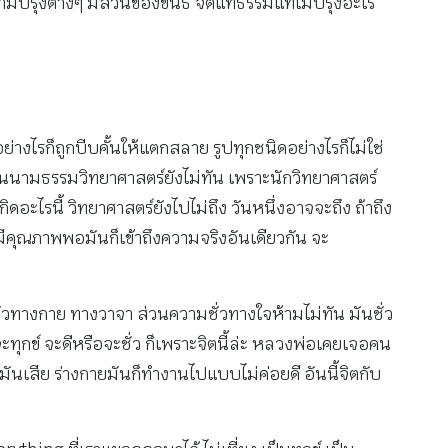
ามปรุงต่างๆ มีส่วนของขันธ์ จิตแท้ธรรมแท้ไม่ปรุงอะไร
างไรก็ถูกบีบคั้นให้แตกสลาย รูปทุกชนิดอย่างไรก็ไม่ใช่
แต่ในนามธรรมวิทยาศาสตร์ยังไม่ทัน เพราะนักวิทยาศาสตร์
ิดอะไรนี้ วิทยาศาสตร์ยังไปไม่ถึง วันหนึ่งอาจจะถึง ถ้าถึง
มีคุณภาพพอมันก็เข้าถึงความจริงอันเดียวกัน จะ
ำชั่วทางกาย ทางวาจา ส่วนความชั่วทางใจห้ามไม่ทัน มันชั่ว
อจะทุกข์ จะดีหรือจะชั่ว ก็เพราะจิตนี้ล่ะ หลวงพ่อเคยเจอคน
ันเสีย ร่างกายมันก็ทำงานไปแบบไม่ค่อยดี อันนี้จิตกับ