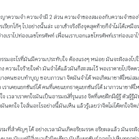
งตัวสัญญาความจำ ความจำมี 2 ส่วน ความจำของสมองกับความจำขอ
รียกโก้ๆ ไปอย่างนั้นล่ะ เอาเข้าจริงถึงจุดสุดท้ายก็จำไม่ได้เหม
อย่างเราไปท่องเลขโทรศัพท์ เพื่อนเราบอกเลขโทรศัพท์เราท่องเอาไว
กรรมอะไรที่มันมีความประทับใจ ต้องแรงๆ หน่อย มันจะฝังลงไปใ
าง ความใจร้ายใจดำ มันจำได้แล้วมันก็สะสมไว้ พอเราตายไปจิตด
รือบางคนชอบทำบุญ ชอบภาวนา จิตมันจำได้ พอเกิดมาชาติใหม่ส
เราเคยแยกขันธ์ได้ คนที่เคยแยกธาตุแยกขันธ์ได้ มาภาวนาชาติใ
าเราตกใจมันเป็นอารมณ์ที่รุนแรง จิตที่เคยฝึกมีผู้รู้ ตัวผู้รู้ม
ันตกใจ ใจสั่นอะไรอย่างนี้มันเห็น แล้วรู้เลยว่าจิตไม่ได้ตกใจจิ
ณธรรมที่สำคัญๆ ได้ อย่างเวลามันเกิดอริยมรรค อริยผลแล้ว มันจะฝัง
ลย มันแค่มีสิ่งมาเร้านิดเดียว มันก็แยกขันธ์ออกไปเห็นทุกอย่างไม