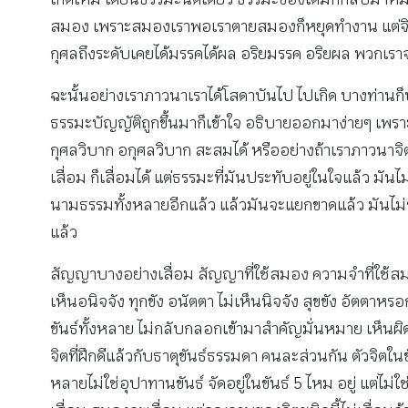
สมอง เพราะสมองเราพอเราตายสมองก็หยุดทำงาน แต่จิตนั้น
กุศลถึงระดับเคยได้มรรคได้ผล อริยมรรค อริยผล พวกเราจะเกิด
ฉะนั้นอย่างเราภาวนาเราได้โสดาบันไป ไปเกิด บางท่านก็บ
ธรรมะบัญญัติถูกขึ้นมาก็เข้าใจ อธิบายออกมาง่ายๆ เพร
กุศลวิบาก อกุศลวิบาก สะสมได้ หรืออย่างถ้าเราภาวนาจิต
เสื่อม ก็เสื่อมได้ แต่ธรรมะที่มันประทับอยู่ในใจแล้ว มัน
นามธรรมทั้งหลายอีกแล้ว แล้วมันจะแยกขาดแล้ว มันไม่รว
แล้ว
สัญญาบางอย่างเสื่อม สัญญาที่ใช้สมอง ความจำที่ใช้สมอง
เห็นอนิจจัง ทุกขัง อนัตตา ไม่เห็นนิจจัง สุขขัง อัตตา
ขันธ์ทั้งหลาย ไม่กลับกลอกเข้ามาสำคัญมั่นหมาย เห็นผิดว่า
จิตที่ฝึกดีแล้วกับธาตุขันธ์ธรรมดา คนละส่วนกัน ตัวจิตใน
หลายไม่ใช่อุปาทานขันธ์ จัดอยู่ในขันธ์ 5 ไหม อยู่ แต่ไม่