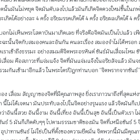
มันไม่หยุด จิตมันดับลงไปแล้วมันก็เกิดจิตดวงใหม่ขึ้นในภพใหม่
ได้อย่างละ 4 ครั้ง อริยมรรคเกิดได้ 4 ครั้ง อริยผลเกิดได้ 4 ครั้
อกไม่เห็นพระโสดาบันมาเกิดเลย ที่จริงคือจิตมันเป็นไปแล้ว เพี
าะฉะนั้นจิตกับสมองคนละอันกัน คนละเรื่อง สมองจำไม่ได้หรอก 
เราเข้าถึงธรรมะ อย่างสมมติจิตพระอรหันต์ ขันธ์มันเสื่อมไหม ข
ไม่เสื่อม คือสภาวะที่แจ่มแจ้ง จิตที่มันแจ่มแจ้งในอริยสัจแล้ว มั
มกันเข้ามาอีกแล้ว ในพระไตรปิฎกท่านบอก “จิตพรากจากขันธ์” ขัน
 เสื่อม สัญญาของจิตที่มีคุณภาพสูง ยิ่งเราภาวนาถึงที่สุดแห่งท
หรอก นี้ไม่ได้เจตนา มันประทับลงไปในจิตอย่างรุนแรง แล้วจิตมัน
อันนี้สวย อันนี้งาม อันนี้เที่ยง อันนี้เป็นสุข อันนี้เป็นตัวเรา
ขันธ์ 5 มันก็เกิดดับๆๆ ไปตามธรรมชาติของมัน จิตที่เหนือขันธ์ 5 
ใช่อุปาทานขันธ์ ไม่ใช่เป็นที่ตั้งของความยึดมั่น จิตพวกนี้มันมีคุ