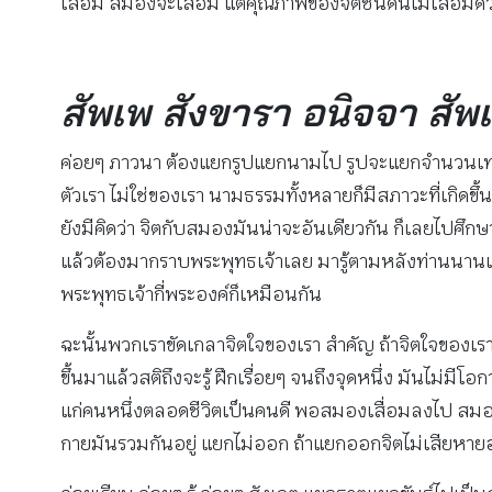
เสื่อม สมองจะเสื่อม แต่คุณภาพของจิตชนิดนี้ไม่เสื่อมด
สัพเพ สังขารา อนิจจา สัพ
ค่อยๆ ภาวนา ต้องแยกรูปแยกนามไป รูปจะแยกจำนวนเท่าไรก็
ตัวเรา ไม่ใช่ของเรา นามธรรมทั้งหลายก็มีสภาวะที่เกิดขึ
ยังมีคิดว่า จิตกับสมองมันน่าจะอันเดียวกัน ก็เลยไปศึกษาแ
แล้วต้องมากราบพระพุทธเจ้าเลย มารู้ตามหลังท่านนานเหลื
พระพุทธเจ้ากี่พระองค์ก็เหมือนกัน
ฉะนั้นพวกเราขัดเกลาจิตใจของเรา สำคัญ ถ้าจิตใจของเราชอบ
ขึ้นมาแล้วสติถึงจะรู้ ฝึกเรื่อยๆ จนถึงจุดหนึ่ง มันไม่มี
แก่คนหนึ่งตลอดชีวิตเป็นคนดี พอสมองเสื่อมลงไป สมองส่
กายมันรวมกันอยู่ แยกไม่ออก ถ้าแยกออกจิตไม่เสียหาย