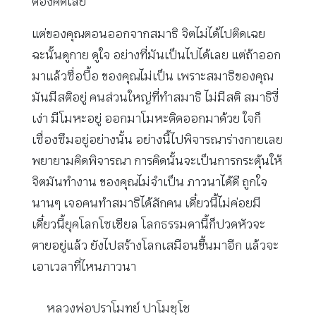
ต้องคิดเลย
แต่ของคุณตอนออกจากสมาธิ จิตไม่ได้ไปติดเฉย
ฉะนั้นดูกาย ดูใจ อย่างที่มันเป็นไปได้เลย แต่ถ้าออก
มาแล้วซื่อบื้อ ของคุณไม่เป็น เพราะสมาธิของคุณ
มันมีสติอยู่ คนส่วนใหญ่ที่ทำสมาธิ ไม่มีสติ สมาธิงี่
เง่า มีโมหะอยู่ ออกมาโมหะติดออกมาด้วย ใจก็
เซื่องซึมอยู่อย่างนั้น อย่างนี้ไปพิจารณาร่างกายเลย
พยายามคิดพิจารณา การคิดนั้นจะเป็นการกระตุ้นให้
จิตมันทำงาน ของคุณไม่จำเป็น ภาวนาได้ดี ถูกใจ
นานๆ เจอคนทำสมาธิได้สักคน เดี๋ยวนี้ไม่ค่อยมี
เดี๋ยวนี้ยุคโลกโซเชียล โลกธรรมดานี้ก็ปวดหัวจะ
ตายอยู่แล้ว ยังไปสร้างโลกเสมือนขึ้นมาอีก แล้วจะ
เอาเวลาที่ไหนภาวนา
หลวงพ่อปราโมทย์ ปาโมชฺโช